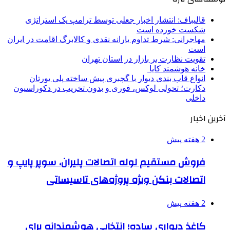
قالیباف: انتشار اخبار جعلی توسط ترامپ یک استراتژی
شکست خورده است
مهاجرانی: شرط تداوم یارانه نقدی و کالابرگ اقامت در ایران
است
تقویت نظارت بر بازار در استان تهران
خانه هوشمند کایا
انواع قاب بندی دیوار با گچبری پیش ساخته پلی یورتان
دکارت؛ تحولی لوکس، فوری و بدون تخریب در دکوراسیون
داخلی
آخرین اخبار
2 هفته پیش
فروش مستقیم لوله اتصالات پلیران، سوپر پایپ و
اتصالات بنکن ویژه پروژه‌های تاسیساتی
2 هفته پیش
کاغذ دیواری ساده؛ انتخابی هوشمندانه برای