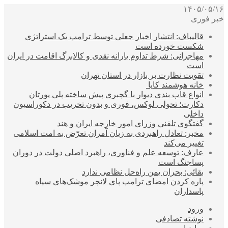
۱۴۰۵/۰۵/۱۶
خبر فوری
قالیباف: انتشار اخبار جعلی توسط ترامپ یک استراتژی
شکست خورده است
مهاجرانی: شرط تداوم یارانه نقدی و کالابرگ اقامت در ایران
است
تقویت نظارت بر بازار در استان تهران
خانه هوشمند کایا
انواع قاب بندی دیوار با گچبری پیش ساخته پلی یورتان
دکارت؛ تحولی لوکس، فوری و بدون تخریب در دکوراسیون
داخلی
گفتگوی تلفنی وزرای امور خارجه ایران و هند
مخبر: تعادل راهبردی به زیان آمران تعرّض به امت اسلامی
تغییر می‌کند
عارف: توسعه علم و فناوری، راهبرد اصلی دولت در دوران
پساجنگ است
بقائی: بحران یمن راه‌حل نظامی ندارد
پاره کردن امضای ترامپ پای لانچر موشک‌های سپاه
پاسداران
ورود
نوشته تصادفی