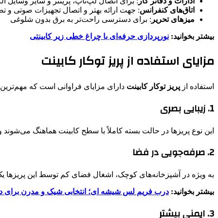
ادارات و دفاتر کار
: برای اتصال لپ‌تاپ، پرینتر و سایر وسایل ال
اتاق‌های کنفرانس
: جهت ارائه بهتر و اتصال تجهیزات صوتی و ت
میزهای تحریر
: برای دسترسی راحت‌تر به برق بدون شلوغی
بیشتر بخوانید:
نورپردازی حرفه‌ای با چراغ خطی زیر کابینتی
مزایای استفاده از پریز توکار کابینت
استفاده از
پریز توکار کابینت
دارای مزایای فراوانی است که مهم‌ترین آن
1. زیبایی بصری
این نوع پریزها در حالت بسته کاملاً با سطح کابینت هماهنگ می‌شوند 
2. صرفه‌جویی در فضا
به ویژه در آشپزخانه‌های کوچک، اشغال فضای کم توسط این پریزها 
بیشتر بخوانید:
درب فریم لس شیشه ای؛ انتخابی شیک و مدرن برای د
3. ایمنی بیشتر