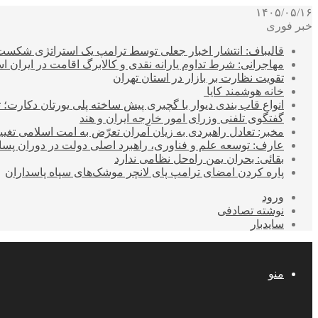
۱۴۰۵/۰۵/۱۶
خبر فوری
قالیباف: انتشار اخبار جعلی توسط ترامپ یک استراتژی شکس
مهاجرانی: شرط تداوم یارانه نقدی و کالابرگ اقامت در ایران 
تقویت نظارت بر بازار در استان تهران
خانه هوشمند کایا
انواع قاب بندی دیوار با گچبری پیش ساخته پلی یورتان دکارت
گفتگوی تلفنی وزرای امور خارجه ایران و هند
مخبر: تعادل راهبردی به زیان آمران تعرّض به امت اسلامی تغیی
عارف: توسعه علم و فناوری، راهبرد اصلی دولت در دوران پ
بقائی: بحران یمن راه‌حل نظامی ندارد
پاره کردن امضای ترامپ پای لانچر موشک‌های سپاه پاسداران
ورود
نوشته تصادفی
سایدبار
منو