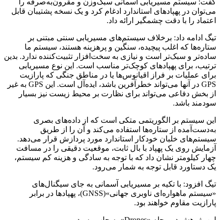
گفت: سیستم مسیریابی آسمانی سبک‌وزن و مقرون‌به‌صرفه را
می‌توان در پهپادهای استاندارد ادغام کرد و یک نسخه پشتیبان قابل
اعتماد را با دقت چشمگیر ارائه داد.
تیگ ادامه داد: برخلاف سیستم‌های مسیریابی سنتی مبتنی بر
ستاره‌ها که اغلب پیچیده، سنگین و پرهزینه هستند، سیستم ما
ساده‌تر و سبک‌تر است و نیازی به سخت‌افزار تثبیت‌کننده ندارد. بدین
ترتیب، برای پهپادهای کوچک‌تر مناسب است. این نوع مسیریابی
برای عملیات بر فراز اقیانوس‌ها یا در مناطق جنگی که پارازیت
GPS در آنها می‌تواند خطرآفرین باشد، ایده‌آل است. این GPS به غیر
از بخش دفاعی می‌تواند برای نظارت بر محیط زیست نیز بسیار
سودمند باشد.
این سیستم بر الگوریتمی متکی است که از داده‌های بصری
به‌دست‌آمده از ستاره‌ها استفاده می‌کند و آن را از طریق
سیستم‌های خلبان خودکار استاندارد مورد پردازش قرار می‌دهد.
آزمایش روی یک پهپاد با بال ثابت، موقعیت دقیقی را در مسافت
چهار کیلومتر نشان داد که با توجه به سادگی و هزینه کم سیستم،
یک دستاورد قابل توجه به شمار می‌رود.
تیگ افزود: با تکیه بر مسیریابی آسمانی به جای سیگنال‌های
«سیستم ماهواره‌ای ناوبری جهانی»(GNSS)، پهپادها در برابر
پارازیت مقاوم خواهند بود.
این پژوهش در مجله «Drones» به چاپ رسید.