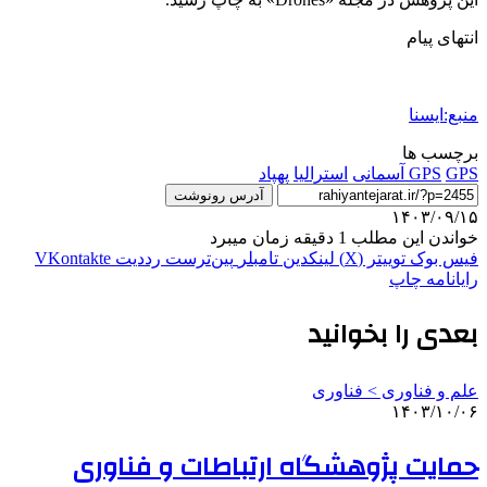
انتهای پیام
منبع:ایسنا
برچسب ها
GPS آسمانی
GPS
استراليا
پهپاد
آدرس رونوشت
۱۴۰۳/۰۹/۱۵
خواندن این مطلب 1 دقیقه زمان میبرد
فیس بوک
توییتر (X)
لینکدین
‫تامبلر
‫پین‌ترست
‫رددیت
‫VKontakte
رایانامه
چاپ
بعدی را بخوانید
علم و فناوری‌ > فناوری
۱۴۰۳/۱۰/۰۶
حمایت پژوهشگاه ارتباطات و فناوری