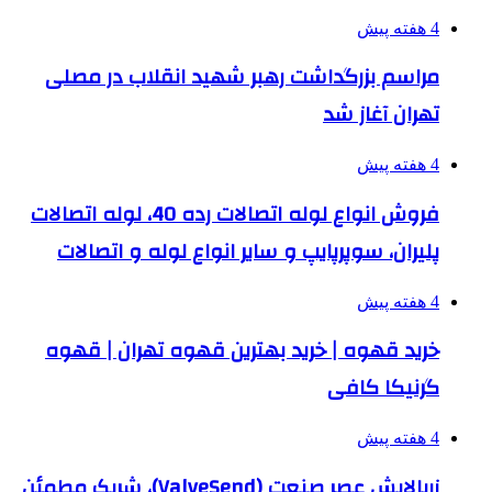
4 هفته پیش
مراسم بزرگداشت رهبر شهید انقلاب در مصلی
تهران آغاز شد
4 هفته پیش
فروش انواع لوله اتصالات رده 40، لوله اتصالات
پلیران، سوپرپایپ و سایر انواع لوله و اتصالات
4 هفته پیش
خرید قهوه | خرید بهترین قهوه تهران | قهوه
گرنیکا کافی
4 هفته پیش
زرپالایش عصر صنعت (ValveSend)، شریک مطمئن