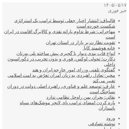
۱۴۰۵/۰۵/۱۷
خبر فوری
قالیباف: انتشار اخبار جعلی توسط ترامپ یک استراتژی
شکست خورده است
مهاجرانی: شرط تداوم یارانه نقدی و کالابرگ اقامت در ایران
است
تقویت نظارت بر بازار در استان تهران
خانه هوشمند کایا
انواع قاب بندی دیوار با گچبری پیش ساخته پلی یورتان
دکارت؛ تحولی لوکس، فوری و بدون تخریب در دکوراسیون
داخلی
گفتگوی تلفنی وزرای امور خارجه ایران و هند
مخبر: تعادل راهبردی به زیان آمران تعرّض به امت اسلامی
تغییر می‌کند
عارف: توسعه علم و فناوری، راهبرد اصلی دولت در دوران
پساجنگ است
بقائی: بحران یمن راه‌حل نظامی ندارد
پاره کردن امضای ترامپ پای لانچر موشک‌های سپاه
پاسداران
ورود
نوشته تصادفی