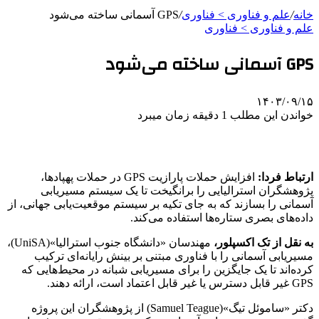
خانه
/
علم و فناوری‌ > فناوری
/
GPS آسمانی ساخته می‌شود
علم و فناوری‌ > فناوری
GPS آسمانی ساخته می‌شود
۱۴۰۳/۰۹/۱۵
خواندن این مطلب 1 دقیقه زمان میبرد
ارتباط فردا:
افزایش حملات پارازیت GPS در حملات پهپادها،
پژوهشگران استرالیایی را برانگیخت تا یک سیستم مسیریابی
آسمانی را بسازند که به جای تکیه بر سیستم موقعیت‌یابی جهانی، از
داده‌های بصری ستاره‌ها استفاده می‌کند.
به نقل از تک اکسپلور،
مهندسان «دانشگاه جنوب استرالیا»(UniSA)،
مسیریابی آسمانی را با فناوری مبتنی بر بینش رایانه‌ای ترکیب
کرده‌اند تا یک جایگزین را برای مسیریابی شبانه در محیط‌هایی که
GPS غیر قابل دسترس یا غیر قابل اعتماد است، ارائه دهند.
دکتر «ساموئل تیگ»(Samuel Teague) از پژوهشگران این پروژه