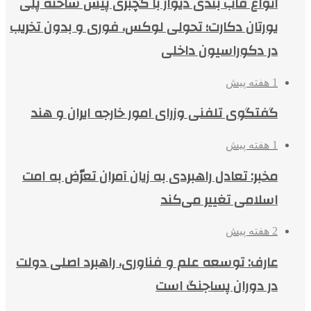
انواع قاب بندی دیوار با گچبری پیش ساخته پلی
یورتان دکارت؛ تحولی لوکس، فوری و بدون تخریب
در دکوراسیون داخلی
1 هفته پیش
گفتگوی تلفنی وزرای امور خارجه ایران و هند
1 هفته پیش
مخبر: تعادل راهبردی به زیان آمران تعرّض به امت
اسلامی تغییر می‌کند
2 هفته پیش
عارف: توسعه علم و فناوری، راهبرد اصلی دولت
در دوران پساجنگ است