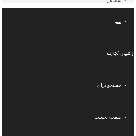
سایدبار
منو
راهیان تجارت
جستجو برای
صفحه نخست