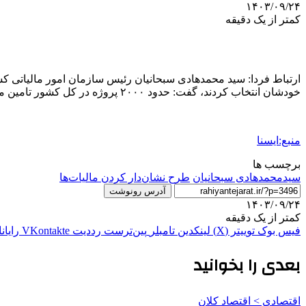
۱۴۰۳/۰۹/۲۴
کمتر از یک دقیقه
خودشان انتخاب کردند، گفت: حدود ۲۰۰۰ پروژه در کل کشور تامین مالی شد. ساخت و تجهیز ۳۲۴ مدرسه، ۳۶۴ پروژه آبرسانی، ۲۰۳ بیمارستان، اورژانس و خانه بهداشت بخشی از این پروژه ها بود.
منبع:ایسنا
برچسب ها
سیدمحمدهادی سبحانیان
طرح نشان‌دار کردن مالیات‌ها
آدرس رونوشت
۱۴۰۳/۰۹/۲۴
کمتر از یک دقیقه
فیس بوک
توییتر (X)
لینکدین
‫تامبلر
‫پین‌ترست
‫رددیت
‫VKontakte
رایان
بعدی را بخوانید
اقتصادی > اقتصاد کلان