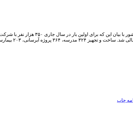
امه
چاپ