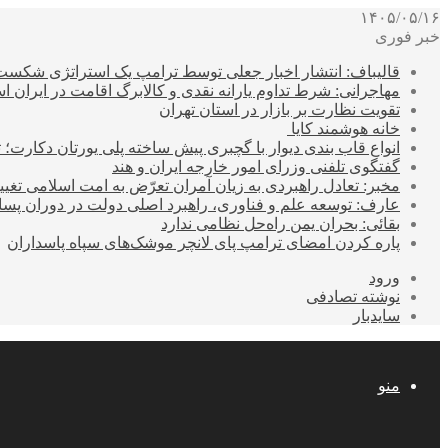
۱۴۰۵/۰۵/۱۶
خبر فوری
قالیباف: انتشار اخبار جعلی توسط ترامپ یک استراتژی شکس
مهاجرانی: شرط تداوم یارانه نقدی و کالابرگ اقامت در ایران 
تقویت نظارت بر بازار در استان تهران
خانه هوشمند کایا
انواع قاب بندی دیوار با گچبری پیش ساخته پلی یورتان دکارت
گفتگوی تلفنی وزرای امور خارجه ایران و هند
مخبر: تعادل راهبردی به زیان آمران تعرّض به امت اسلامی تغیی
عارف: توسعه علم و فناوری، راهبرد اصلی دولت در دوران پ
بقائی: بحران یمن راه‌حل نظامی ندارد
پاره کردن امضای ترامپ پای لانچر موشک‌های سپاه پاسداران
ورود
نوشته تصادفی
سایدبار
منو