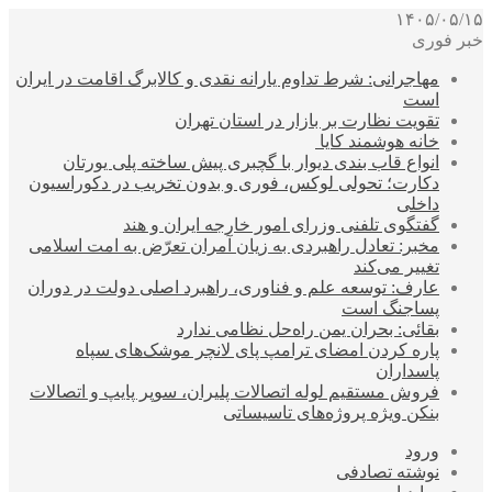
۱۴۰۵/۰۵/۱۵
خبر فوری
مهاجرانی: شرط تداوم یارانه نقدی و کالابرگ اقامت در ایران
است
تقویت نظارت بر بازار در استان تهران
خانه هوشمند کایا
انواع قاب بندی دیوار با گچبری پیش ساخته پلی یورتان
دکارت؛ تحولی لوکس، فوری و بدون تخریب در دکوراسیون
داخلی
گفتگوی تلفنی وزرای امور خارجه ایران و هند
مخبر: تعادل راهبردی به زیان آمران تعرّض به امت اسلامی
تغییر می‌کند
عارف: توسعه علم و فناوری، راهبرد اصلی دولت در دوران
پساجنگ است
بقائی: بحران یمن راه‌حل نظامی ندارد
پاره کردن امضای ترامپ پای لانچر موشک‌های سپاه
پاسداران
فروش مستقیم لوله اتصالات پلیران، سوپر پایپ و اتصالات
بنکن ویژه پروژه‌های تاسیساتی
ورود
نوشته تصادفی