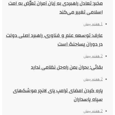
مخبر: تعادل راهبردی به زیان آمران تعرّض به امت
اسلامی تغییر می‌کند
1 هفته پیش
عارف: توسعه علم و فناوری، راهبرد اصلی دولت
در دوران پساجنگ است
2 هفته پیش
بقائی: بحران یمن راه‌حل نظامی ندارد
2 هفته پیش
پاره کردن امضای ترامپ پای لانچر موشک‌های
سپاه پاسداران
2 هفته پیش