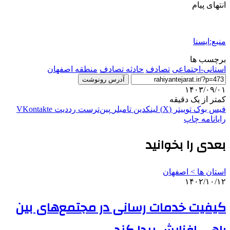
انتهای پیام
منبع:ایسنا
برچسب ها
استانی-اجتماعی
تصادف
حادثه تصادف
منطقه اصفهان
آدرس رونوشت
۱۴۰۳/۰۹/۰۱
کمتر از یک دقیقه
فیس بوک
توییتر (X)
لینکدین
‫تامبلر
‫پین‌ترست
‫رددیت
‫VKontakte
رایانامه
چاپ
بعدی را بخوانید
استان ها > اصفهان
۱۴۰۲/۱۰/۱۲
کیفیت خدمات رسانی در مجتمع‌های بین