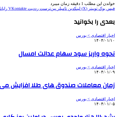
خواندن این مطلب 1 دقیقه زمان میبرد
فیس بوک
توییتر (X)
لینکدین
‫تامبلر
‫پین‌ترست
‫رددیت
‫VKontakte
رایان
بعدی را بخوانید
اخبار اقتصادی > بورس
۱۴۰۴/۰۱/۱۰
نحوه واریز سود سهام عدالت امسال
اخبار اقتصادی > بورس
۱۴۰۴/۰۱/۰۹
زمان معاملات صندوق های طلا افزایش می ی
اخبار اقتصادی > بورس
۱۴۰۴/۰۱/۰۵