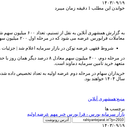
۱۴۰۳/۰۹/۱۹
خواندن این مطلب 1 دقیقه زمان میبرد
معاملات فرابورس عرضه می شود که در مرحله اول ۲۰۰ میلیون سهم معادل ۴ درصد با حداکثر سهمیه ۲ میلیون سهمی به سرمایه گذاران واجد شرایط به روش حراج عرضه می‌شود.
شروط فقهی عرضه توکن در بازار سرمایه اعلام شد | جزئیات و
متعهد خرید تامین سرمایه دماوند است.
سال ۱۴۰۴ ﺧﻮاﻫﻨﺪ ﺑﻮد.
منبع:همشهری آنلاین
برچسب ها
بازار سرمایه
بورس - فرا بورس
خبر مهم
عرضه اولیه
آدرس رونوشت
۱۴۰۳/۰۹/۱۹