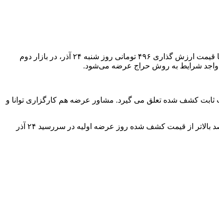
به گزارش همشهری آنلاین به نقل از تسنیم، تعداد ۶۰۰ میلیون سهم شرکت تولیدی برنا باطری معادل ۱۲ درصد سهام “خبرنا” در دو مرحله با قیمت ارزش گذاری ۴۹۶ تومانی روز شنبه ۲۴ آذر، در بازار دوم
می به سهامداران حقیقی و حقوقی به روش قیمت ثابت کشف شده تعلق می گیرد. مشاور عرضه هم کارگزاری توانا و
ﺧﺮﯾﺪاران ﺳﻬﺎم در ﻣﺮﺣله دوم ﻋﺮﺿﻪ اوﻟﯿﻪ ﺑﻪ ﺗﻌﺪاد ﺗﺨﺼﯿﺺ داده ﺷﺪه در آن روز دارای اﺧﺘﯿﺎر ﻓﺮوش تبعی اﯾﻦ ﺳﻬﺎم با قیمت اعمال ۳۰ درصد بالاتر از قیمت کشف شده روز عرضه اولیه در سررسید ۲۴ آذر