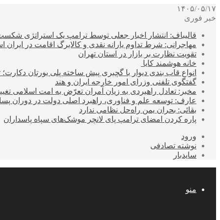
۱۴۰۵/۰۵/۱۷
خبر فوری
قالیباف: انتشار اخبار جعلی توسط ترامپ یک استراتژی شکس
مهاجرانی: شرط تداوم یارانه نقدی و کالابرگ اقامت در ایران 
تقویت نظارت بر بازار در استان تهران
خانه هوشمند کایا
انواع قاب بندی دیوار با گچبری پیش ساخته پلی یورتان دکارت
گفتگوی تلفنی وزرای امور خارجه ایران و هند
مخبر: تعادل راهبردی به زیان آمران تعرّض به امت اسلامی تغیی
عارف: توسعه علم و فناوری، راهبرد اصلی دولت در دوران پ
بقائی: بحران یمن راه‌حل نظامی ندارد
پاره کردن امضای ترامپ پای لانچر موشک‌های سپاه پاسداران
ورود
نوشته تصادفی
سایدبار
منو