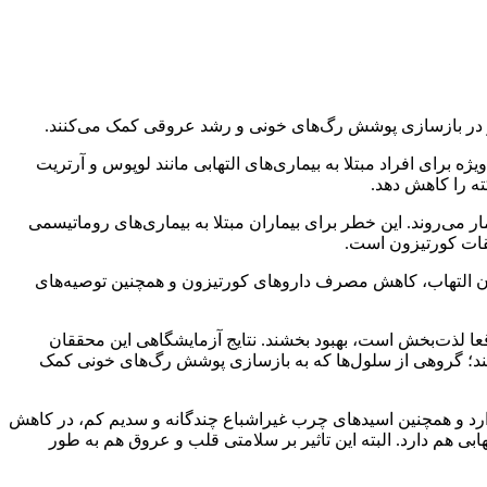
وثر در بازسازی پوشش رگ‌های خونی و رشد عروقی کمک می‌کنند.
تشارات آکسفورد منتشر شد، مصرف کافئین به‌ویژه برای افراد مبتلا به بیماری‌های التهابی مانند لوپوس و آرتریت
ه را کاهش دهد.
 می‌روند. این خطر برای بیماران مبتلا به بیماری‌های روماتیسمی
تقات کورتیزون است.
ن التهاب، کاهش مصرف داروهای کورتیزون و همچنین توصیه‌های
دادن کاری که واقعا لذت‌بخش است، بهبود بخشند. نتایج آزمایشگاهی این محققان
ر قهوه، چای و کاکائو، به طور فعال به سلول‌های پیش‌ساز لایه درون‌رگی (اندوتلیال-Endothelial) کمک می‌کند؛ گروهی از سلول‌ها که به بازسازی پوشش رگ‌های خونی کمک
 دارد و همچنین اسیدهای چرب غیراشباع چندگانه و سدیم کم، در کاهش
هابی هم دارد. البته این تاثیر بر سلامتی قلب و عروق هم به طور