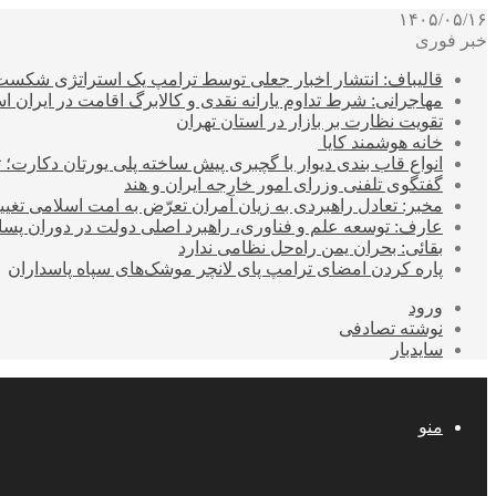
۱۴۰۵/۰۵/۱۶
خبر فوری
قالیباف: انتشار اخبار جعلی توسط ترامپ یک استراتژی شکس
مهاجرانی: شرط تداوم یارانه نقدی و کالابرگ اقامت در ایران 
تقویت نظارت بر بازار در استان تهران
خانه هوشمند کایا
انواع قاب بندی دیوار با گچبری پیش ساخته پلی یورتان دکارت
گفتگوی تلفنی وزرای امور خارجه ایران و هند
مخبر: تعادل راهبردی به زیان آمران تعرّض به امت اسلامی تغیی
عارف: توسعه علم و فناوری، راهبرد اصلی دولت در دوران پ
بقائی: بحران یمن راه‌حل نظامی ندارد
پاره کردن امضای ترامپ پای لانچر موشک‌های سپاه پاسداران
ورود
نوشته تصادفی
سایدبار
منو