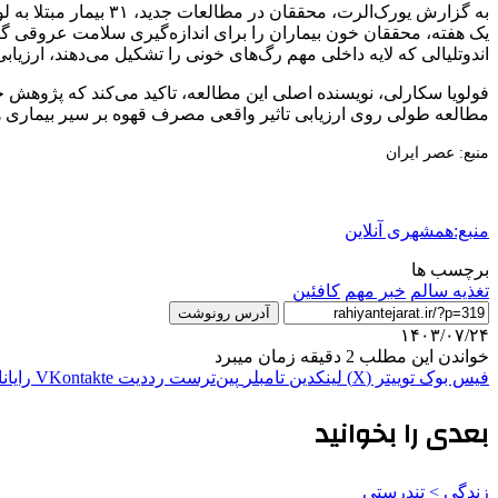
به گزارش یورک‌الرت،
یک هفته، محققان خون بیماران را برای اندازه‌گیری سلامت عروقی گر
اندوتلیالی که لایه داخلی مهم رگ‌های خونی را تشکیل می‌دهند، ارزیاب
فولویا سکارلی، نویسنده اصلی این مطالعه، تاکید می‌کند که پژوهش حاض
مطالعه‌ طولی روی ارزیابی تاثیر واقعی مصرف قهوه بر سیر بیماری هم
منبع: عصر ایران
منبع:همشهری آنلاین
برچسب ها
تغذیه سالم
خبر مهم
کافئین
آدرس رونوشت
۱۴۰۳/۰۷/۲۴
خواندن این مطلب 2 دقیقه زمان میبرد
فیس بوک
توییتر (X)
لینکدین
‫تامبلر
‫پین‌ترست
‫رددیت
‫VKontakte
رایان
بعدی را بخوانید
زندگی > تندرستی