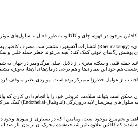
کافئین موجود در قهوه، چای و کاکائو، به طور فعال به سلول‌های م
به گزارش ایندیپندنت، طبق مطالعات جدیدی که در نشریه «روماتولوژی» (Rheumatology) ان
ازی پوشش رگ‌های خونی کمک کند؛ آنچه می‌تواند خطر حمله قلبی و سکت
ند حمله قلبی و سکته مغزی، از دلایل اصلی مرگ‌ومیر در جهان به شمار
 وضعیت هم خود این بیماری‌ها و هم برخی درمان‌های آن‌ها، به‌ویژه مش
اجتناب از عوامل خطرزا متمرکز بوده است. مواردی نظیر متوقف کرد
) در رم ایتالیا معتقدند که بیماران ممکن است بتوانند سلامت عروقی خود را با انجام 
نشان می‌دهد که کافئین موجود د
 ماهی و تخم‌مرغ موجود است، ویتامین آ که در بسیاری از میوه‌ها وجود
جه شدند که کافئین علاوه تاثیر شناخته‌شده محرک آن بر بدن آثار ضد الت