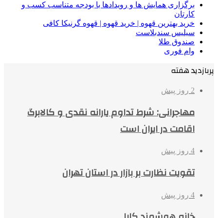
برگزاری همایش ها و رویدادها با بودجه متناسب کسب و
کارتان
خرید بهترین قهوه | خرید قهوه | قهوه گرنیکا کافی
سیلیس سندبلاست
صندوق طلا
وام فوری
پربازدید هفته
2 روز پیش
مهاجرانی: شرط تداوم یارانه نقدی و کالابرگ
اقامت در ایران است
4 روز پیش
تقویت نظارت بر بازار در استان تهران
4 روز پیش
خانه هوشمند کایا