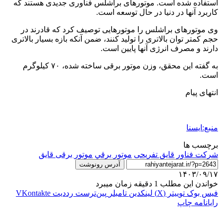
استفاده شده است. موتورهای براشلس فناوری جدیدی هستند که
کاربرد آنها در دنیا در حال توسعه است.
وی موتورهای براشلس را موتورهایی توصیف کرد که قادرند در
حجم کمتر توان بالاتری را تولید ‌کنند، ضمن آنکه بازه بسیار بالاتری
دارند و مصرف انرژی آنها پایین است.
به گفته این محقق، وزن موتور برقی ساخته شده، ۷۰ کیلوگرم
است.
انتهای پیام
منبع:ایسنا
برچسب ها
شرکت فناور
قایق تفریحی
موتور برقي
موتور برقی قایق
آدرس رونوشت
۱۴۰۳/۰۹/۱۷
خواندن این مطلب 1 دقیقه زمان میبرد
فیس بوک
توییتر (X)
لینکدین
‫تامبلر
‫پین‌ترست
‫رددیت
‫VKontakte
رایانامه
چاپ