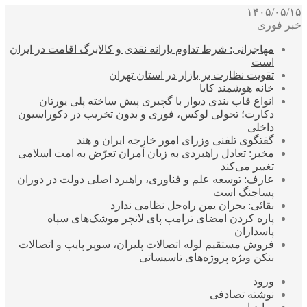
۱۴۰۵/۰۵/۱۵
خبر فوری
مهاجرانی: شرط تداوم یارانه نقدی و کالابرگ اقامت در ایران
است
تقویت نظارت بر بازار در استان تهران
خانه هوشمند کایا
انواع قاب بندی دیوار با گچبری پیش ساخته پلی یورتان
دکارت؛ تحولی لوکس، فوری و بدون تخریب در دکوراسیون
داخلی
گفتگوی تلفنی وزرای امور خارجه ایران و هند
مخبر: تعادل راهبردی به زیان آمران تعرّض به امت اسلامی
تغییر می‌کند
عارف: توسعه علم و فناوری، راهبرد اصلی دولت در دوران
پساجنگ است
بقائی: بحران یمن راه‌حل نظامی ندارد
پاره کردن امضای ترامپ پای لانچر موشک‌های سپاه
پاسداران
فروش مستقیم لوله اتصالات پلیران، سوپر پایپ و اتصالات
بنکن ویژه پروژه‌های تاسیساتی
ورود
نوشته تصادفی