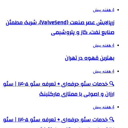
4 هفته پیش
زرپالایش عصر صنعت (ValveSend)، شریک مطمئن
صنایع نفت، گاز و پتروشیمی
4 هفته پیش
بهترین قهوه در تهران
4 هفته پیش
🔍 خدمات سئو حرفه‌ای + تعرفه سئو ۱۴۰۵ | سئو
ارزان و اصولی با ممتازی مارکتینگ
4 هفته پیش
🔍 خدمات سئو حرفه‌ای + تعرفه سئو ۱۴۰۵ | سئو