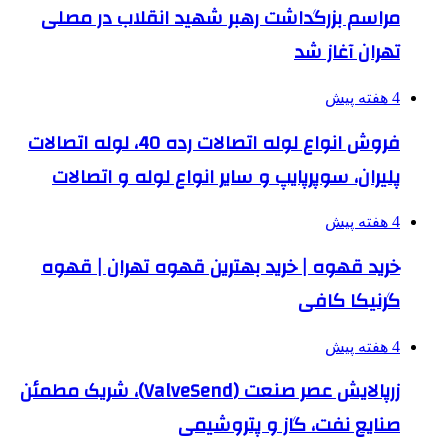
مراسم بزرگداشت رهبر شهید انقلاب در مصلی
تهران آغاز شد
4 هفته پیش
فروش انواع لوله اتصالات رده 40، لوله اتصالات
پلیران، سوپرپایپ و سایر انواع لوله و اتصالات
4 هفته پیش
خرید قهوه | خرید بهترین قهوه تهران | قهوه
گرنیکا کافی
4 هفته پیش
زرپالایش عصر صنعت (ValveSend)، شریک مطمئن
صنایع نفت، گاز و پتروشیمی