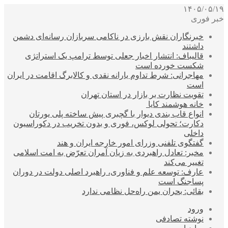
۱۴۰۵/۰۵/۱۹
خبر فوری
خبرنگاران نقش بارزی در ناکامی سربازان رسانه‌ای دشمن
داشتند
قالیباف: انتشار اخبار جعلی توسط ترامپ یک استراتژی
شکست خورده است
مهاجرانی: شرط تداوم یارانه نقدی و کالابرگ اقامت در ایران
است
تقویت نظارت بر بازار در استان تهران
خانه هوشمند کایا
انواع قاب بندی دیوار با گچبری پیش ساخته پلی یورتان
دکارت؛ تحولی لوکس، فوری و بدون تخریب در دکوراسیون
داخلی
گفتگوی تلفنی وزرای امور خارجه ایران و هند
مخبر: تعادل راهبردی به زیان آمران تعرّض به امت اسلامی
تغییر می‌کند
عارف: توسعه علم و فناوری، راهبرد اصلی دولت در دوران
پساجنگ است
بقائی: بحران یمن راه‌حل نظامی ندارد
ورود
نوشته تصادفی