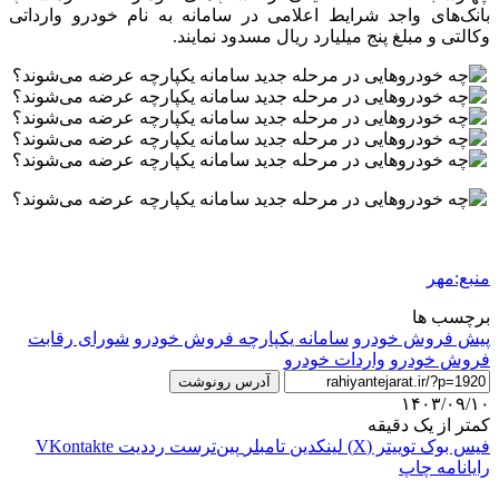
بانک‌های واجد شرایط اعلامی در سامانه به نام خودرو وارداتی
وکالتی و مبلغ پنج میلیارد ریال مسدود نمایند.
منبع:مهر
برچسب ها
پیش فروش خودرو
سامانه یکپارچه فروش خودرو
شورای رقابت
فروش خودرو
واردات خودرو
آدرس رونوشت
۱۴۰۳/۰۹/۱۰
کمتر از یک دقیقه
فیس بوک
توییتر (X)
لینکدین
‫تامبلر
‫پین‌ترست
‫رددیت
‫VKontakte
رایانامه
چاپ