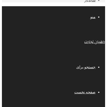
سایدبار
منو
راهیان تجارت
جستجو برای
صفحه نخست