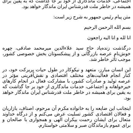
اجتماعی، خدمات ماندگاری از خود بر جا گذاشت که به یقین برای
همیشه در خاطر ملت قدرشناس ایران ماندگار خواهد بود.
متن پیام رئیس جمهور به شرح زیر است:
بسم
الله الرحمن الرحیم
انا
لله
و
انا
الیه
راجعون
درگذشت زنده‌یاد حاج سید
علاءالدین
میرمحمد صادقی، چهره
خوش‌نام عرصه بازرگانی و از پیشکسوتان بخش خصوصی کشور،
موجب تأثر خاطر شد.
این انسان مبارز، متعهد و نیکوکار در طول حیات پربرکت خود، در
کنار انجام فعالیت‌های مختلف اقتصادی و نقش‌آفرینی مؤثر در
عرصه تولید و صادرات کشور، با مشارکت فعال در انجام کارهای
خیرخواهانه و اجتماعی، خدمات ماندگاری از خود بر جا گذاشت که
به یقین برای همیشه در خاطر ملت قدرشناس ایران ماندگار خواهد
بود.
اینجانب این ضایعه را به خانواده مکرم آن مرحوم، اصناف، بازاریان
و فعالان اقتصادی کشور تسلیت عرض می‌کنم و از درگاه خداوند
متعال برای ایشان رحمت بیکران الهی و همجواری با صالحان و
برای عموم بازماندگان صبر و سلامتی خواستارم.