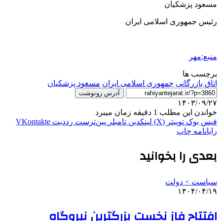
مسعود پزشکیان
رئیس جمهوری اسلامی ایران
منبع:مهر
برچسب ها
اتاق بازرگانی
جمهوری اسلامی ایران
مسعود پزشکیان
آدرس رونوشت
۱۴۰۳/۰۹/۲۷
خواندن این مطلب 1 دقیقه زمان میبرد
فیس بوک
توییتر (X)
لینکدین
‫تامبلر
‫پین‌ترست
‫رددیت
‫VKontakte
رایانامه
چاپ
بعدی را بخوانید
سیاست > دولت
۱۴۰۴/۰۴/۱۹
افتتاح فاز نخست بزرگترین نیروگاه