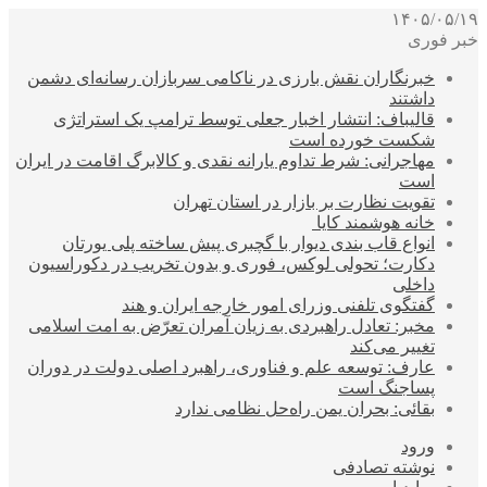
۱۴۰۵/۰۵/۱۹
خبر فوری
خبرنگاران نقش بارزی در ناکامی سربازان رسانه‌ای دشمن
داشتند
قالیباف: انتشار اخبار جعلی توسط ترامپ یک استراتژی
شکست خورده است
مهاجرانی: شرط تداوم یارانه نقدی و کالابرگ اقامت در ایران
است
تقویت نظارت بر بازار در استان تهران
خانه هوشمند کایا
انواع قاب بندی دیوار با گچبری پیش ساخته پلی یورتان
دکارت؛ تحولی لوکس، فوری و بدون تخریب در دکوراسیون
داخلی
گفتگوی تلفنی وزرای امور خارجه ایران و هند
مخبر: تعادل راهبردی به زیان آمران تعرّض به امت اسلامی
تغییر می‌کند
عارف: توسعه علم و فناوری، راهبرد اصلی دولت در دوران
پساجنگ است
بقائی: بحران یمن راه‌حل نظامی ندارد
ورود
نوشته تصادفی