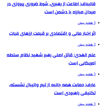
قالیباف: اطاعت از رهبری، شرط ضروری پیروزی در
میدان مبارزه با دشمن است
3 هفته پیش
اثر اخبار مالی و اقتصادی بر قیمت ارزهای فیات
3 هفته پیش
علم الهدی: قاتل اصلی رهبر شهید نظام سلطه
آمریکایی است
3 هفته پیش
عارف: حمایت همه جانبه از تیم والیبال نشسته،
تکلیفی راهبردی است
3 هفته پیش