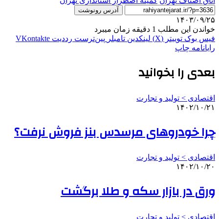
اتاق اصناف تهران
کمیته اضطرار استانداری تهران
آدرس رونوشت
۱۴۰۳/۰۹/۲۵
خواندن این مطلب 1 دقیقه زمان میبرد
فیس بوک
توییتر (X)
لینکدین
‫تامبلر
‫پین‌ترست
‫رددیت
‫VKontakte
رایانامه
چاپ
بعدی را بخوانید
اقتصادی > تولید و تجارت
۱۴۰۲/۱۰/۲۱
چرا خودروهای مرسدس بنز فروش نرفت؟
اقتصادی > تولید و تجارت
۱۴۰۲/۱۰/۲۰
ورق در بازار سکه و طلا برگشت
اقتصادی > تولید و تجارت