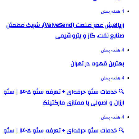
4 هفته پیش
زرپالایش عصر صنعت (ValveSend)، شریک مطمئن
صنایع نفت، گاز و پتروشیمی
4 هفته پیش
بهترین قهوه در تهران
4 هفته پیش
🔍 خدمات سئو حرفه‌ای + تعرفه سئو ۱۴۰۵ | سئو
ارزان و اصولی با ممتازی مارکتینگ
4 هفته پیش
🔍 خدمات سئو حرفه‌ای + تعرفه سئو ۱۴۰۵ | سئو