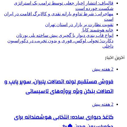
قالیباف: انتشار اخبار جعلی توسط ترامپ یک استراتژی
شکست خورده است
مهاجرانی: شرط تداوم یارانه نقدی و کالابرگ اقامت در ایران
است
تقویت نظارت بر بازار در استان تهران
خانه هوشمند کایا
انواع قاب بندی دیوار با گچبری پیش ساخته پلی یورتان
دکارت؛ تحولی لوکس، فوری و بدون تخریب در دکوراسیون
داخلی
آخرین اخبار
2 هفته پیش
فروش مستقیم لوله اتصالات پلیران، سوپر پایپ و
اتصالات بنکن ویژه پروژه‌های تاسیساتی
2 هفته پیش
کاغذ دیواری ساده؛ انتخابی هوشمندانه برای
دکوراسیون مدرن 🏠✨