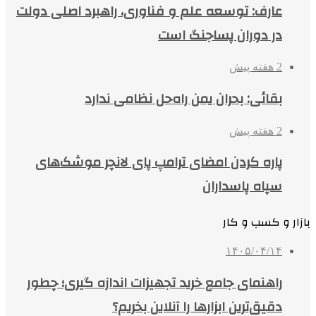
عارف: توسعه علم و فناوری، راهبرد اصلی دولت
در دوران پساجنگ است
2 هفته پیش
بقائی: بحران یمن راه‌حل نظامی ندارد
2 هفته پیش
پاره کردن امضای ترامپ پای لانچر موشک‌های
سپاه پاسداران
بازار و کسب و کار
۱۴۰۵/۰۴/۱۴
راهنمای جامع خرید تجهیزات اندازه گیری؛ چطور
دقیق‌ترین ابزارها را آنلاین بخریم؟