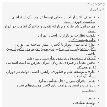
۱۴۰۵/۰۵/۱۶
خبر فوری
قالیباف: انتشار اخبار جعلی توسط ترامپ یک استراتژی
شکست خورده است
مهاجرانی: شرط تداوم یارانه نقدی و کالابرگ اقامت در ایران
است
تقویت نظارت بر بازار در استان تهران
خانه هوشمند کایا
انواع قاب بندی دیوار با گچبری پیش ساخته پلی یورتان
دکارت؛ تحولی لوکس، فوری و بدون تخریب در دکوراسیون
داخلی
گفتگوی تلفنی وزرای امور خارجه ایران و هند
مخبر: تعادل راهبردی به زیان آمران تعرّض به امت اسلامی
تغییر می‌کند
عارف: توسعه علم و فناوری، راهبرد اصلی دولت در دوران
پساجنگ است
بقائی: بحران یمن راه‌حل نظامی ندارد
پاره کردن امضای ترامپ پای لانچر موشک‌های سپاه
پاسداران
ورود
نوشته تصادفی