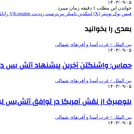
۱۴۰۳/۰۹/۰۵
خواندن این مطلب 1 دقیقه زمان میبرد
فیس بوک
توییتر (X)
لینکدین
‫تامبلر
‫پین‌ترست
‫رددیت
‫VKontakte
رایان
بعدی را بخوانید
بین الملل > غرب آسیا و آفریقای شمالی
۱۴۰۳/۰۹/۰۵
حماس: واشنگتن آخرین پیشنهاد آتش بس در غزه
بین الملل > غرب آسیا و آفریقای شمالی
۱۴۰۳/۰۹/۰۵
بلومبرگ از نقش آمریکا در توافق آتش‌بس لب
بین الملل > غرب آسیا و آفریقای شمالی
۱۴۰۳/۰۹/۰۵