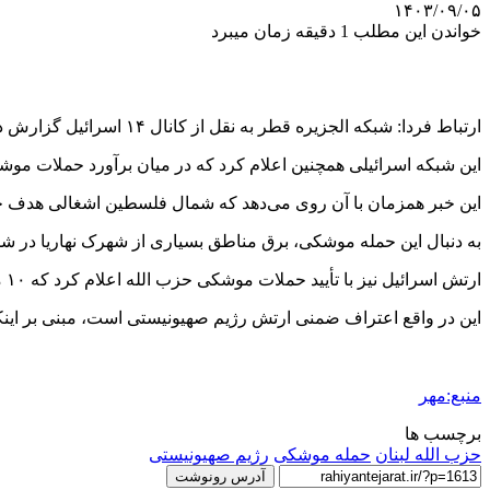
۱۴۰۳/۰۹/۰۵
خواندن این مطلب 1 دقیقه زمان میبرد
ارتباط فردا: شبکه الجزیره قطر به نقل از کانال ۱۴ اسرائیل گزارش داد که ارزیابی امنیتی نشان می‌دهد که در ۲۴ ساعت آینده، مناطق مختلفی از اسرائیل آماج حملات گسترده موشکی قرار خواهد گرفت.
این شبکه اسرائیلی همچنین اعلام کرد که در میان برآورد حملات موشک
این خبر همزمان با آن روی می‌دهد که شمال فلسطین اشغالی هدف 
به دنبال این حمله موشکی، برق مناطق بسیاری از شهرک
نهاریا
در شم
ارتش اسرائیل نیز با تأیید حملات موشکی حزب الله اعلام کرد که ۱۰ موشک شلیک شده از لبنان به سوی
این در واقع اعتراف ضمنی ارتش رژیم صهیونیستی است، مبنی بر این
منبع:مهر
برچسب ها
حزب الله لبنان
حمله موشکی
رژیم صهیونیستی
آدرس رونوشت