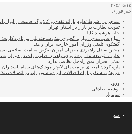
۱۴۰۵/۰۵/۱۵
خبر فوری
مهاجرانی: شرط تداوم یارانه نقدی و کالابرگ اقامت در ایران 
تقویت نظارت بر بازار در استان تهران
خانه هوشمند کایا
انواع قاب بندی دیوار با گچبری پیش ساخته پلی یورتان دکارت
گفتگوی تلفنی وزرای امور خارجه ایران و هند
مخبر: تعادل راهبردی به زیان آمران تعرّض به امت اسلامی تغیی
عارف: توسعه علم و فناوری، راهبرد اصلی دولت در دوران پ
بقائی: بحران یمن راه‌حل نظامی ندارد
پاره کردن امضای ترامپ پای لانچر موشک‌های سپاه پاسداران
فروش مستقیم لوله اتصالات پلیران، سوپر پایپ و اتصالات بنکن
ورود
نوشته تصادفی
سایدبار
منو