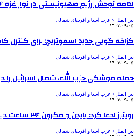
ادامه توحش رژیم صهیونیستی در نوار غزه ۶ شهید برجای گذاشت
بین الملل > غرب آسیا و آفریقای شمالی
۱۴۰۳/۰۹/۰۵
گزافه گویی جدید اسموتریچ: برای کنترل کام
بین الملل > غرب آسیا و آفریقای شمالی
۱۴۰۳/۰۹/۰۵
حمله موشکی حزب الله، شمال اسرائیل را در 
بین الملل > غرب آسیا و آفریقای شمالی
۱۴۰۳/۰۹/۰۵
رویترز ادعا کرد: بایدن و مکرون ۳۶ ساعت دیگر توافق آتش بس در لبنان را اعلام می‌کنند
بین الملل > غرب آسیا و آفریقای شمالی