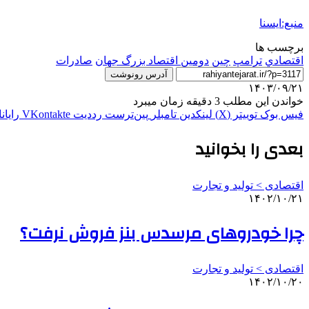
منبع:ایسنا
برچسب ها
اقتصادي
ترامپ
چین
دومین اقتصاد بزرگ جهان
صادرات
آدرس رونوشت
۱۴۰۳/۰۹/۲۱
خواندن این مطلب 3 دقیقه زمان میبرد
فیس بوک
توییتر (X)
لینکدین
‫تامبلر
‫پین‌ترست
‫رددیت
‫VKontakte
رایان
بعدی را بخوانید
اقتصادی > تولید و تجارت
۱۴۰۲/۱۰/۲۱
چرا خودروهای مرسدس بنز فروش نرفت؟
اقتصادی > تولید و تجارت
۱۴۰۲/۱۰/۲۰