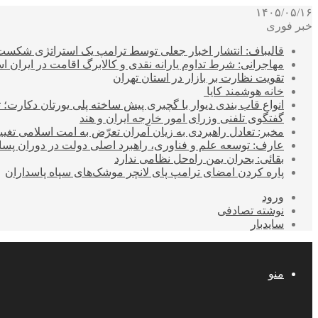
۱۴۰۵/۰۵/۱۶
خبر فوری
قالیباف: انتشار اخبار جعلی توسط ترامپ یک استراتژی شکس
مهاجرانی: شرط تداوم یارانه نقدی و کالابرگ اقامت در ایران 
تقویت نظارت بر بازار در استان تهران
خانه هوشمند کایا
انواع قاب بندی دیوار با گچبری پیش ساخته پلی یورتان دکارت
گفتگوی تلفنی وزرای امور خارجه ایران و هند
مخبر: تعادل راهبردی به زیان آمران تعرّض به امت اسلامی تغیی
عارف: توسعه علم و فناوری، راهبرد اصلی دولت در دوران پ
بقائی: بحران یمن راه‌حل نظامی ندارد
پاره کردن امضای ترامپ پای لانچر موشک‌های سپاه پاسداران
ورود
نوشته تصادفی
سایدبار
منو