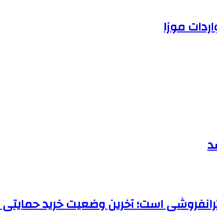
ردات موز!
د
گرانفروشی است؛ آخرین وضعیت خرید حمایتی 