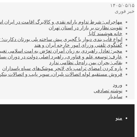
۱۴۰۵/۰۵/۱۵
خبر فوری
مهاجرانی: شرط تداوم یارانه نقدی و کالابرگ اقامت در ایران 
تقویت نظارت بر بازار در استان تهران
خانه هوشمند کایا
انواع قاب بندی دیوار با گچبری پیش ساخته پلی یورتان دکارت
گفتگوی تلفنی وزرای امور خارجه ایران و هند
مخبر: تعادل راهبردی به زیان آمران تعرّض به امت اسلامی تغیی
عارف: توسعه علم و فناوری، راهبرد اصلی دولت در دوران پ
بقائی: بحران یمن راه‌حل نظامی ندارد
پاره کردن امضای ترامپ پای لانچر موشک‌های سپاه پاسداران
فروش مستقیم لوله اتصالات پلیران، سوپر پایپ و اتصالات بنکن
ورود
نوشته تصادفی
سایدبار
منو