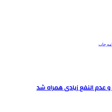
امه
چاپ
و عدم النفع زیادی همراه شد