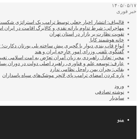
۱۴۰۵/۰۵/۱۷
خبر فوری
قالیباف: انتشار اخبار جعلی توسط ترامپ یک استراتژی شکس
مهاجرانی: شرط تداوم یارانه نقدی و کالابرگ اقامت در ایران 
تقویت نظارت بر بازار در استان تهران
خانه هوشمند کایا
انواع قاب بندی دیوار با گچبری پیش ساخته پلی یورتان دکارت
گفتگوی تلفنی وزرای امور خارجه ایران و هند
مخبر: تعادل راهبردی به زیان آمران تعرّض به امت اسلامی تغیی
عارف: توسعه علم و فناوری، راهبرد اصلی دولت در دوران پ
بقائی: بحران یمن راه‌حل نظامی ندارد
پاره کردن امضای ترامپ پای لانچر موشک‌های سپاه پاسداران
ورود
نوشته تصادفی
سایدبار
منو