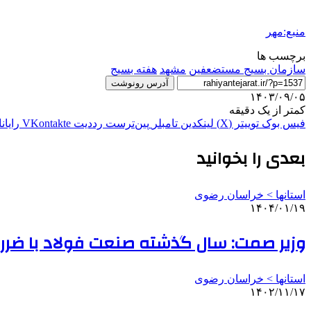
منبع:مهر
برچسب ها
سازمان بسیج مستضعفین
مشهد
هفته بسیج
آدرس رونوشت
۱۴۰۳/۰۹/۰۵
کمتر از یک دقیقه
فیس بوک
توییتر (X)
لینکدین
‫تامبلر
‫پین‌ترست
‫رددیت
‫VKontakte
رایان
بعدی را بخوانید
استانها > خراسان رضوی
۱۴۰۴/۰۱/۱۹
وزیر صمت: سال گذشته صنعت فولاد با ضرر 
استانها > خراسان رضوی
۱۴۰۲/۱۱/۱۷