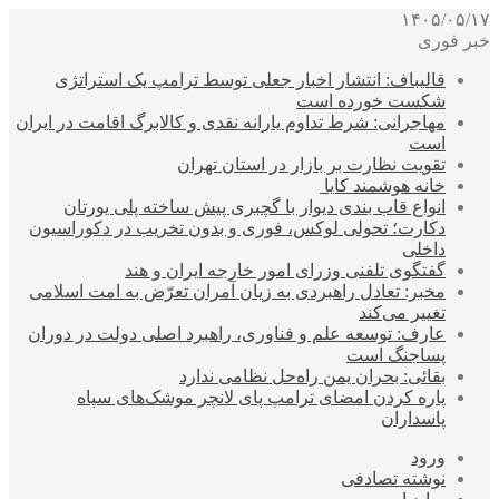
۱۴۰۵/۰۵/۱۷
خبر فوری
قالیباف: انتشار اخبار جعلی توسط ترامپ یک استراتژی
شکست خورده است
مهاجرانی: شرط تداوم یارانه نقدی و کالابرگ اقامت در ایران
است
تقویت نظارت بر بازار در استان تهران
خانه هوشمند کایا
انواع قاب بندی دیوار با گچبری پیش ساخته پلی یورتان
دکارت؛ تحولی لوکس، فوری و بدون تخریب در دکوراسیون
داخلی
گفتگوی تلفنی وزرای امور خارجه ایران و هند
مخبر: تعادل راهبردی به زیان آمران تعرّض به امت اسلامی
تغییر می‌کند
عارف: توسعه علم و فناوری، راهبرد اصلی دولت در دوران
پساجنگ است
بقائی: بحران یمن راه‌حل نظامی ندارد
پاره کردن امضای ترامپ پای لانچر موشک‌های سپاه
پاسداران
ورود
نوشته تصادفی