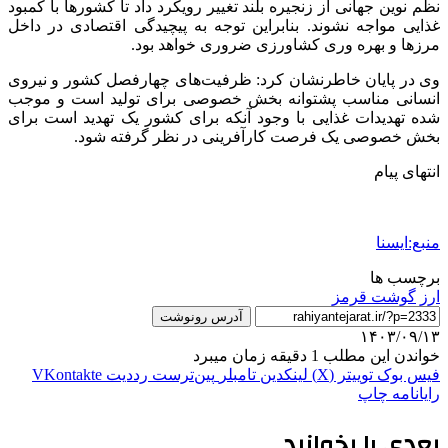
نظم نوین جهانی از زنجیره بلند تغییر رویکرد داد تا کشورها با کمبود
غذایی مواجه نشوند. بنابراین توجه به پیچیدگی اقتصادی در داخل
مرزها و بهره وری کشاورزی ضروری خواهد بود.
وی در پایان خاطرنشان کرد: ظرفیت‌های چهارفصل کشور و نیروی
انسانی مناسب پشتوانه بخش خصوصی برای تولید است و موجب
شده تهدیدات غذایی با وجود آنکه برای کشور یک تهدید است برای
بخش خصوصی یک فرصت کارآفرینی در نظر گرفته شود.
انتهای پیام
منبع:ایسنا
برچسب ها
ارز
گوشت قرمز
آدرس رونوشت
۱۴۰۳/۰۹/۱۳
خواندن این مطلب 1 دقیقه زمان میبرد
فیس بوک
توییتر (X)
لینکدین
‫تامبلر
‫پین‌ترست
‫رددیت
‫VKontakte
رایانامه
چاپ
بعدی را بخوانید