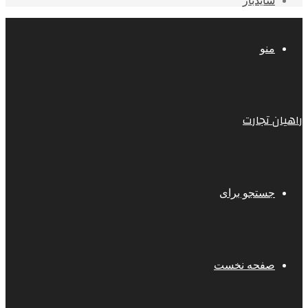
سایدبار
منو
راهیان تجارت
جستجو برای
صفحه نخست