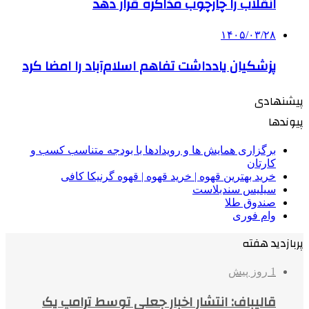
انقلاب را چارچوب مذاکره قرار دهد
۱۴۰۵/۰۳/۲۸
پزشکیان یادداشت تفاهم اسلام‌آباد را امضا کرد
پیشنهادی
پیوندها
برگزاری همایش ها و رویدادها با بودجه متناسب کسب و
کارتان
خرید بهترین قهوه | خرید قهوه | قهوه گرنیکا کافی
سیلیس سندبلاست
صندوق طلا
وام فوری
پربازدید هفته
1 روز پیش
قالیباف: انتشار اخبار جعلی توسط ترامپ یک