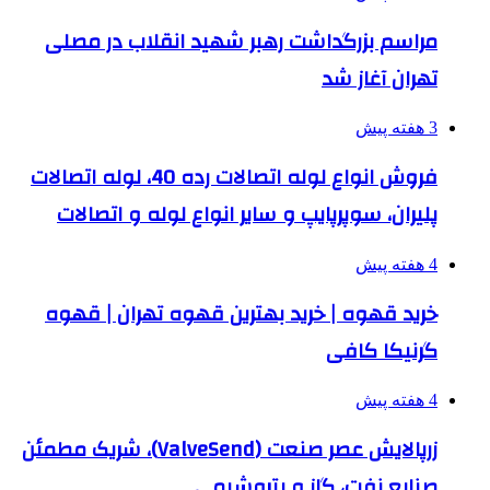
مراسم بزرگداشت رهبر شهید انقلاب در مصلی
تهران آغاز شد
3 هفته پیش
فروش انواع لوله اتصالات رده 40، لوله اتصالات
پلیران، سوپرپایپ و سایر انواع لوله و اتصالات
4 هفته پیش
خرید قهوه | خرید بهترین قهوه تهران | قهوه
گرنیکا کافی
4 هفته پیش
زرپالایش عصر صنعت (ValveSend)، شریک مطمئن
صنایع نفت، گاز و پتروشیمی