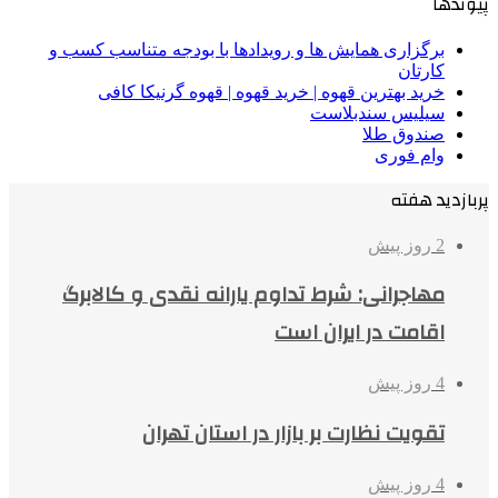
پیوندها
برگزاری همایش ها و رویدادها با بودجه متناسب کسب و
کارتان
خرید بهترین قهوه | خرید قهوه | قهوه گرنیکا کافی
سیلیس سندبلاست
صندوق طلا
وام فوری
پربازدید هفته
2 روز پیش
مهاجرانی: شرط تداوم یارانه نقدی و کالابرگ
اقامت در ایران است
4 روز پیش
تقویت نظارت بر بازار در استان تهران
4 روز پیش