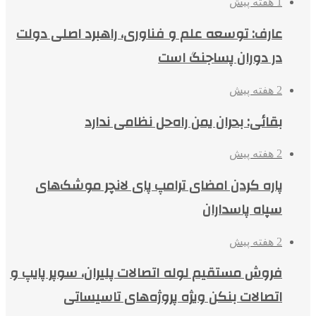
1 هفته پیش
عارف: توسعه علم و فناوری، راهبرد اصلی دولت
در دوران پساجنگ است
2 هفته پیش
بقائی: بحران یمن راه‌حل نظامی ندارد
2 هفته پیش
پاره کردن امضای ترامپ پای لانچر موشک‌های
سپاه پاسداران
2 هفته پیش
فروش مستقیم لوله اتصالات پلیران، سوپر پایپ و
اتصالات بنکن ویژه پروژه‌های تاسیساتی