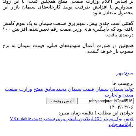
بر اساس اعلام وزارت
صمت
، مفتح همچنین گفت: با این روند
امیدواریم با افزایش ظرفیت تولید کارخانه‌های سیمان بازار این
محصول متعادل شود.
گفتنی است چندی پیش، سهم برق صنعت سیمان به یک سوم کاهش
یافته بود که با پیگیری‌های وزیر
صمت
رقم تعیین‌شده، افزایش ۱۰۰
درصدی یافت.
همچنین در صورت اعمال سهمیه‌های قبلی، قیمت سیمان به نرخ
مصوب باز خواهد گشت.
منبع:مهر
برچسب ها
تولید سیمان
سیمان
قیمت سیمان
محمدصادق مفتح
وزارت صنعت
معدن و تجارت
آدرس رونوشت
۱۴۰۴/۰۳/۰۶
خواندن این مطلب 1 دقیقه زمان میبرد
فیس بوک
توییتر (X)
لینکدین
‫تامبلر
‫پین‌ترست
‫رددیت
‫VKontakte
رایانامه
چاپ