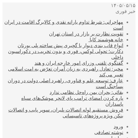
۱۴۰۵/۰۵/۱۵
خبر فوری
مهاجرانی: شرط تداوم یارانه نقدی و کالابرگ اقامت در ایران
است
تقویت نظارت بر بازار در استان تهران
خانه هوشمند کایا
انواع قاب بندی دیوار با گچبری پیش ساخته پلی یورتان
دکارت؛ تحولی لوکس، فوری و بدون تخریب در دکوراسیون
داخلی
گفتگوی تلفنی وزرای امور خارجه ایران و هند
مخبر: تعادل راهبردی به زیان آمران تعرّض به امت اسلامی
تغییر می‌کند
عارف: توسعه علم و فناوری، راهبرد اصلی دولت در دوران
پساجنگ است
بقائی: بحران یمن راه‌حل نظامی ندارد
پاره کردن امضای ترامپ پای لانچر موشک‌های سپاه
پاسداران
فروش مستقیم لوله اتصالات پلیران، سوپر پایپ و اتصالات
بنکن ویژه پروژه‌های تاسیساتی
ورود
نوشته تصادفی