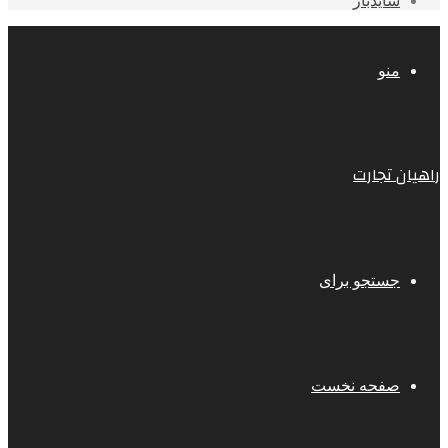
سایدبار
منو
راهیان تجارت
جستجو برای
صفحه نخست