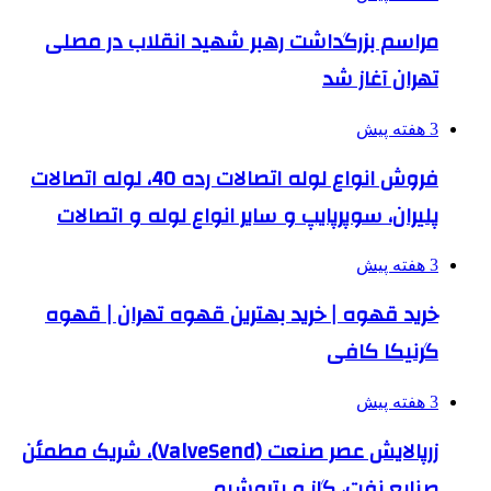
مراسم بزرگداشت رهبر شهید انقلاب در مصلی
تهران آغاز شد
3 هفته پیش
فروش انواع لوله اتصالات رده 40، لوله اتصالات
پلیران، سوپرپایپ و سایر انواع لوله و اتصالات
3 هفته پیش
خرید قهوه | خرید بهترین قهوه تهران | قهوه
گرنیکا کافی
3 هفته پیش
زرپالایش عصر صنعت (ValveSend)، شریک مطمئن
صنایع نفت، گاز و پتروشیمی