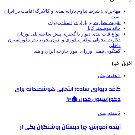
مهاجرانی: شرط تداوم یارانه نقدی و کالابرگ اقامت در ایران
است
تقویت نظارت بر بازار در استان تهران
خانه هوشمند کایا
انواع قاب بندی دیوار با گچبری پیش ساخته پلی یورتان
دکارت؛ تحولی لوکس، فوری و بدون تخریب در دکوراسیون
داخلی
گفتگوی تلفنی وزرای امور خارجه ایران و هند
آخرین اخبار
2 هفته پیش
کاغذ دیواری ساده؛ انتخابی هوشمندانه برای
دکوراسیون مدرن 🏠✨
2 هفته پیش
آینده آموزش؛ چرا دبستان روشنگران یکی از