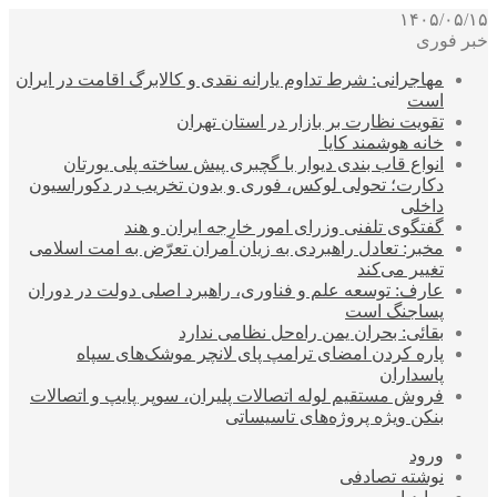
۱۴۰۵/۰۵/۱۵
خبر فوری
مهاجرانی: شرط تداوم یارانه نقدی و کالابرگ اقامت در ایران
است
تقویت نظارت بر بازار در استان تهران
خانه هوشمند کایا
انواع قاب بندی دیوار با گچبری پیش ساخته پلی یورتان
دکارت؛ تحولی لوکس، فوری و بدون تخریب در دکوراسیون
داخلی
گفتگوی تلفنی وزرای امور خارجه ایران و هند
مخبر: تعادل راهبردی به زیان آمران تعرّض به امت اسلامی
تغییر می‌کند
عارف: توسعه علم و فناوری، راهبرد اصلی دولت در دوران
پساجنگ است
بقائی: بحران یمن راه‌حل نظامی ندارد
پاره کردن امضای ترامپ پای لانچر موشک‌های سپاه
پاسداران
فروش مستقیم لوله اتصالات پلیران، سوپر پایپ و اتصالات
بنکن ویژه پروژه‌های تاسیساتی
ورود
نوشته تصادفی