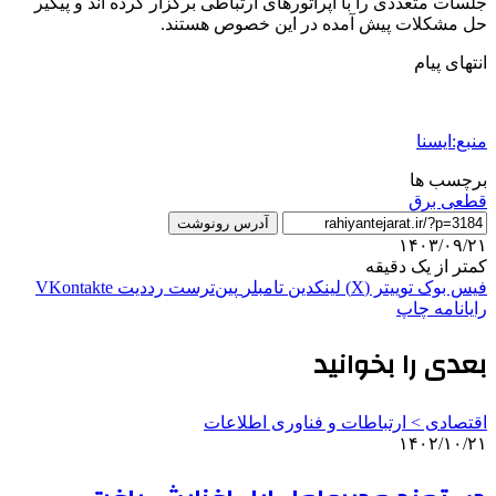
جلسات متعددی را با اپراتورهای ارتباطی برگزار کرده اند و پیگیر
حل مشکلات پیش آمده در این خصوص هستند.
انتهای پیام
منبع:ایسنا
برچسب ها
قطعی برق
آدرس رونوشت
۱۴۰۳/۰۹/۲۱
کمتر از یک دقیقه
فیس بوک
توییتر (X)
لینکدین
‫تامبلر
‫پین‌ترست
‫رددیت
‫VKontakte
رایانامه
چاپ
بعدی را بخوانید
اقتصادی > ارتباطات و فناوری اطلاعات
۱۴۰۲/۱۰/۲۱