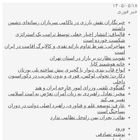
۱۴۰۵/۰۵/۱۸
خبر فوری
خبرنگاران نقش بارزی در ناکامی سربازان رسانه‌ای دشمن
داشتند
قالیباف: انتشار اخبار جعلی توسط ترامپ یک استراتژی
شکست خورده است
مهاجرانی: شرط تداوم یارانه نقدی و کالابرگ اقامت در ایران
است
تقویت نظارت بر بازار در استان تهران
خانه هوشمند کایا
انواع قاب بندی دیوار با گچبری پیش ساخته پلی یورتان
دکارت؛ تحولی لوکس، فوری و بدون تخریب در دکوراسیون
داخلی
گفتگوی تلفنی وزرای امور خارجه ایران و هند
مخبر: تعادل راهبردی به زیان آمران تعرّض به امت اسلامی
تغییر می‌کند
عارف: توسعه علم و فناوری، راهبرد اصلی دولت در دوران
پساجنگ است
بقائی: بحران یمن راه‌حل نظامی ندارد
ورود
نوشته تصادفی