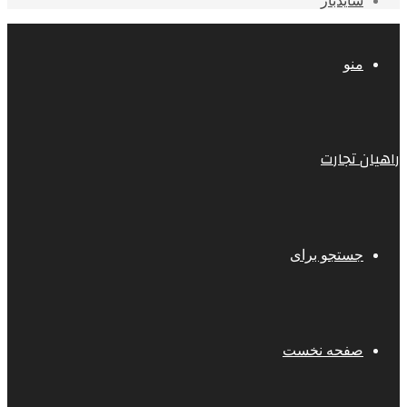
سایدبار
منو
راهیان تجارت
جستجو برای
صفحه نخست