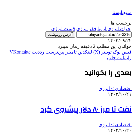
منبع:ایسنا
برچسب ها
بحران انرژی اروپا
فقر انرژی
قیمت انرژی
آدرس رونوشت
۱۴۰۳/۰۹/۲۲
خواندن این مطلب 2 دقیقه زمان میبرد
فیس بوک
توییتر (X)
لینکدین
‫تامبلر
‫پین‌ترست
‫رددیت
‫VKontakte
رایانامه
چاپ
بعدی را بخوانید
اقتصادی > انرژی
۱۴۰۲/۱۰/۲۱
نفت تا مرز ۸۰ دلار پیشروی کرد
اقتصادی > انرژی
۱۴۰۲/۱۰/۲۰