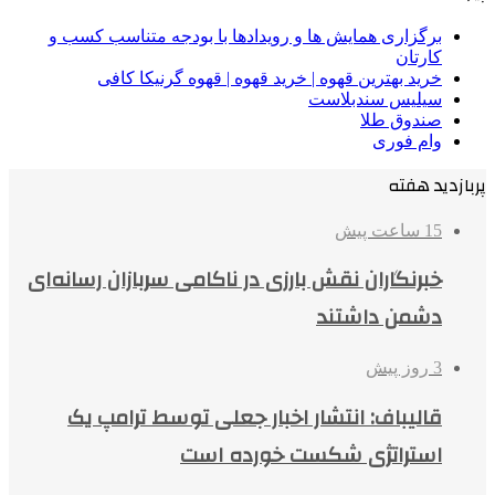
برگزاری همایش ها و رویدادها با بودجه متناسب کسب و
کارتان
خرید بهترین قهوه | خرید قهوه | قهوه گرنیکا کافی
سیلیس سندبلاست
صندوق طلا
وام فوری
پربازدید هفته
15 ساعت پیش
خبرنگاران نقش بارزی در ناکامی سربازان رسانه‌ای
دشمن داشتند
3 روز پیش
قالیباف: انتشار اخبار جعلی توسط ترامپ یک
استراتژی شکست خورده است