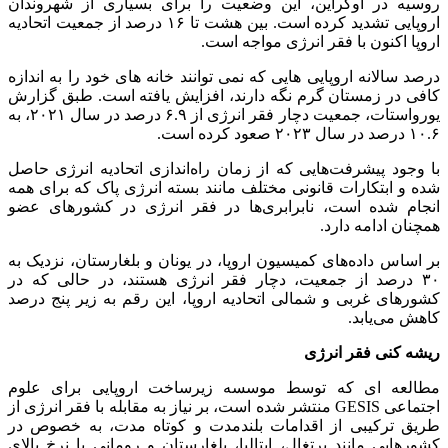
روسیه در اوکراین، این وضعیت را برای بسیاری از شهروندان
اروپایی تشدید کرده است. بین هشت تا ۱۶ درصد از جمعیت اتحادیه
اروپا اکنون با فقر انرژی مواجه است.
درصد سالانه اروپایی هایی که نمی توانند خانه های خود را به اندازه
کافی در زمستان گرم نگه دارند، افزایش یافته است. طبق گزارش
یورواستات، جمعیت دچار فقر انرژی از ۶.۹ درصد در سال ۲۰۲۱، به
۱۰.۶ درصد در سال ۲۰۲۳ صعود کرده است.
با وجود پیشرفت‌هایی که از زمان راه‌اندازی اتحادیه انرژی حاصل
شده و ابتکارات قانونی مختلف مانند بسته انرژی پاک که برای همه
انجام شده است، نابرابری‌ها در فقر انرژی در کشورهای عضو
همچنان ادامه دارد.
بر اساس داده‌های کمیسیون اروپا، در یونان و بلغارستان، نزدیک به
۳۰ درصد از جمعیت، دچار فقر انرژی هستند، در حالی که در
کشورهای غربی و شمالی اتحادیه اروپا، این رقم به زیر پنج درصد
کاهش می‌یابد.
ریشه کنی فقر انرژی
مطالعه ای که توسط موسسه زیرساخت اروپایی برای علوم
اجتماعی GESIS منتشر شده است، بر نیاز به مقابله با فقر انرژی از
طریق ترکیبی از اقدامات بلندمدت و کوتاه مدت، به خصوص در
کشورهایی مانند پرتغال، ایتالیا، بلغارستان و رومانی با نرخ بالای