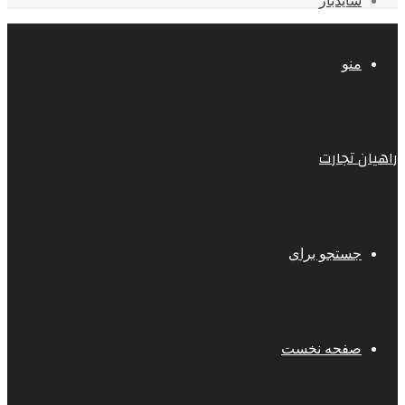
سایدبار
منو
راهیان تجارت
جستجو برای
صفحه نخست