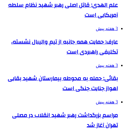
علم الهدی: قاتل اصلی رهبر شهید نظام سلطه
آمریکایی است
3 هفته پیش
عارف: حمایت همه جانبه از تیم والیبال نشسته،
تکلیفی راهبردی است
3 هفته پیش
بقائی: حمله به محوطه بیمارستان شهید بقایی
اهواز جنایت جنگی است
3 هفته پیش
مراسم بزرگداشت رهبر شهید انقلاب در مصلی
تهران آغاز شد