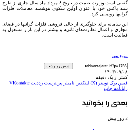
گفتنی است وزارت
صمت
در تاریخ ۸ مرداد ماه سال جاری از طرح
سند باکس خود با عنوان اولین سکوی هوشمند معاملات فلزات
گرانبها رونمایی کرد.
این سامانه برای جلوگیری از خالی فروشی فلزات گرانبها در فضای
مجازی و اعمال نظارت‌های ثانویه و بیشتر در این بازار مشغول به
فعالیت است.
منبع:مهر
آدرس رونوشت
۱۴۰۳/۰۹/۰۸
کمتر از یک دقیقه
فیس بوک
توییتر (X)
لینکدین
‫تامبلر
‫پین‌ترست
‫رددیت
‫VKontakte
رایانامه
چاپ
بعدی را بخوانید
2 روز پیش