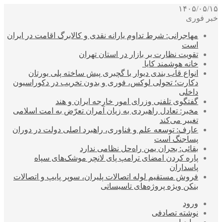
۱۴۰۵/۰۵/۱۵
خبر فوری
مهاجرانی: شرط تداوم یارانه نقدی و کالابرگ اقامت در ایران
است
تقویت نظارت بر بازار در استان تهران
خانه هوشمند کایا
انواع قاب بندی دیوار با گچبری پیش ساخته پلی یورتان
دکارت؛ تحولی لوکس، فوری و بدون تخریب در دکوراسیون
داخلی
گفتگوی تلفنی وزرای امور خارجه ایران و هند
مخبر: تعادل راهبردی به زیان آمران تعرّض به امت اسلامی
تغییر می‌کند
عارف: توسعه علم و فناوری، راهبرد اصلی دولت در دوران
پساجنگ است
بقائی: بحران یمن راه‌حل نظامی ندارد
پاره کردن امضای ترامپ پای لانچر موشک‌های سپاه
پاسداران
فروش مستقیم لوله اتصالات پلیران، سوپر پایپ و اتصالات
بنکن ویژه پروژه‌های تاسیساتی
ورود
نوشته تصادفی