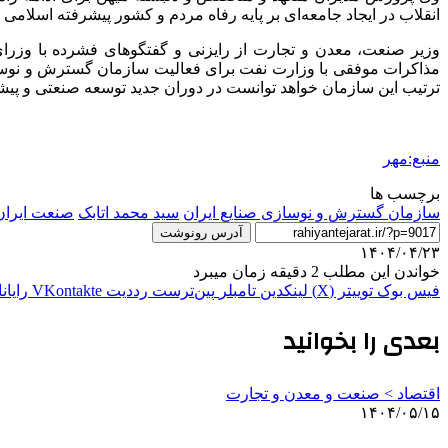
انقلاب در ایجاد جامعه‌ای بر پایه رفاه مردم و کشور پیشرفته اسلامی
وزیر صنعت، معدن و تجارت از رایزنی و گفتگوهای فشرده با وزرا
مذاکرات موفقی با وزارت نفت برای فعالیت سازمان گسترش و نوسازی
ترتیب این سازمان خواهد توانست در دوران جدید توسعه صنعتی و پی
منبع:مهر
برچسب ها
سازمان گسترش و نوسازی صنایع ایران
سید محمد اتابک
صنعت ایران
آدرس رونوشت
۱۴۰۴/۰۴/۲۳
خواندن این مطلب 2 دقیقه زمان میبرد
فیس بوک
توییتر (X)
لینکدین
‫تامبلر
‫پین‌ترست
‫رددیت
‫VKontakte
رایان
بعدی را بخوانید
اقتصاد > صنعت و معدن و تجارت
۱۴۰۴/۰۵/۱۵