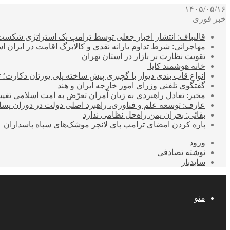
۱۴۰۵/۰۵/۱۶
خبر فوری
قالیباف: انتشار اخبار جعلی توسط ترامپ یک استراتژی شکس
مهاجرانی: شرط تداوم یارانه نقدی و کالابرگ اقامت در ایران 
تقویت نظارت بر بازار در استان تهران
خانه هوشمند کایا
انواع قاب بندی دیوار با گچبری پیش ساخته پلی یورتان دکارت
گفتگوی تلفنی وزرای امور خارجه ایران و هند
مخبر: تعادل راهبردی به زیان آمران تعرّض به امت اسلامی تغیی
عارف: توسعه علم و فناوری، راهبرد اصلی دولت در دوران پ
بقائی: بحران یمن راه‌حل نظامی ندارد
پاره کردن امضای ترامپ پای لانچر موشک‌های سپاه پاسداران
ورود
نوشته تصادفی
سایدبار
منو