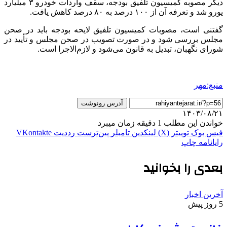
دیگر مصوبه کمیسیون تلفیق بودجه، سقف واردات خودرو ۳ میلیارد
یورو شد و تعرفه آن از ۱۰۰ درصد به ۸۰ درصد کاهش یافت.
گفتنی است، مصوبات کمیسیون تلفیق لایحه بودجه باید در صحن
مجلس بررسی شود و در صورت تصویب در صحن مجلس و تأیید در
شورای نگهبان، تبدیل به قانون می‌شود و لازم‌الاجرا است.
منبع:مهر
آدرس رونوشت
۱۴۰۳/۰۸/۲۱
خواندن این مطلب 1 دقیقه زمان میبرد
فیس بوک
توییتر (X)
لینکدین
‫تامبلر
‫پین‌ترست
‫رددیت
‫VKontakte
رایانامه
چاپ
بعدی را بخوانید
آخرین اخبار
5 روز پیش