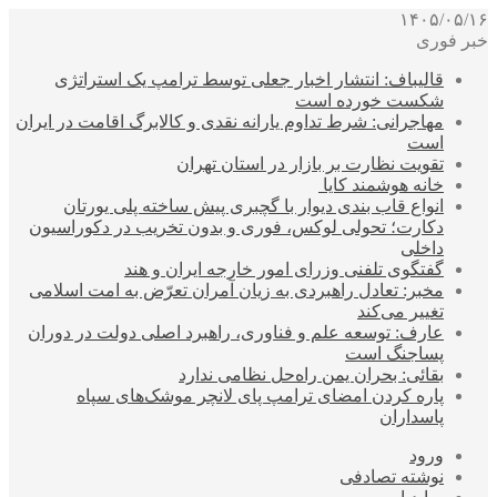
۱۴۰۵/۰۵/۱۶
خبر فوری
قالیباف: انتشار اخبار جعلی توسط ترامپ یک استراتژی
شکست خورده است
مهاجرانی: شرط تداوم یارانه نقدی و کالابرگ اقامت در ایران
است
تقویت نظارت بر بازار در استان تهران
خانه هوشمند کایا
انواع قاب بندی دیوار با گچبری پیش ساخته پلی یورتان
دکارت؛ تحولی لوکس، فوری و بدون تخریب در دکوراسیون
داخلی
گفتگوی تلفنی وزرای امور خارجه ایران و هند
مخبر: تعادل راهبردی به زیان آمران تعرّض به امت اسلامی
تغییر می‌کند
عارف: توسعه علم و فناوری، راهبرد اصلی دولت در دوران
پساجنگ است
بقائی: بحران یمن راه‌حل نظامی ندارد
پاره کردن امضای ترامپ پای لانچر موشک‌های سپاه
پاسداران
ورود
نوشته تصادفی