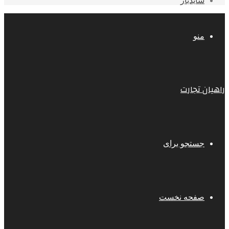
سایدبار
منو
راهیان تجارت
جستجو برای
صفحه نخست