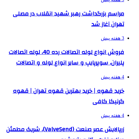
مراسم بزرگداشت رهبر شهید انقلاب در مصلی
تهران آغاز شد
3 هفته پیش
فروش انواع لوله اتصالات رده 40، لوله اتصالات
پلیران، سوپرپایپ و سایر انواع لوله و اتصالات
4 هفته پیش
خرید قهوه | خرید بهترین قهوه تهران | قهوه
گرنیکا کافی
4 هفته پیش
زرپالایش عصر صنعت (ValveSend)، شریک مطمئن