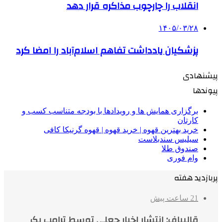
انقلاب را چارچوب مذاکره قرار دهد
۱۴۰۵/۰۳/۲۸
پزشکیان یادداشت تفاهم اسلام‌آباد را امضا کرد
پیشنهادی
پیوندها
برگزاری همایش ها و رویدادها با بودجه متناسب کسب و
کارتان
خرید بهترین قهوه | خرید قهوه | قهوه گرنیکا کافی
سیلیس سندبلاست
صندوق طلا
وام فوری
پربازدید هفته
21 ساعت پیش
قالیباف: انتشار اخبار جعلی توسط ترامپ یک