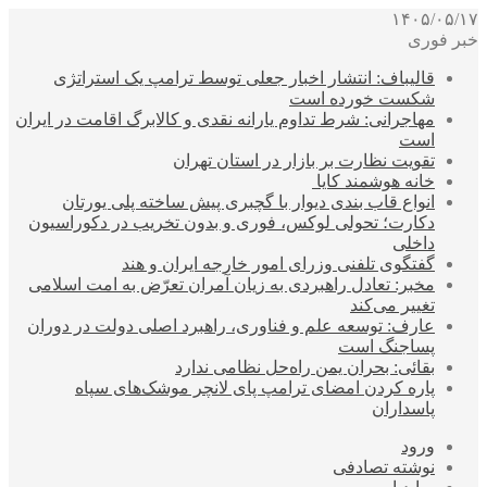
۱۴۰۵/۰۵/۱۷
خبر فوری
قالیباف: انتشار اخبار جعلی توسط ترامپ یک استراتژی
شکست خورده است
مهاجرانی: شرط تداوم یارانه نقدی و کالابرگ اقامت در ایران
است
تقویت نظارت بر بازار در استان تهران
خانه هوشمند کایا
انواع قاب بندی دیوار با گچبری پیش ساخته پلی یورتان
دکارت؛ تحولی لوکس، فوری و بدون تخریب در دکوراسیون
داخلی
گفتگوی تلفنی وزرای امور خارجه ایران و هند
مخبر: تعادل راهبردی به زیان آمران تعرّض به امت اسلامی
تغییر می‌کند
عارف: توسعه علم و فناوری، راهبرد اصلی دولت در دوران
پساجنگ است
بقائی: بحران یمن راه‌حل نظامی ندارد
پاره کردن امضای ترامپ پای لانچر موشک‌های سپاه
پاسداران
ورود
نوشته تصادفی