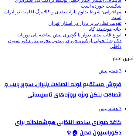
قالیباف: انتشار اخبار جعلی توسط ترامپ یک استراتژی
شکست خورده است
مهاجرانی: شرط تداوم یارانه نقدی و کالابرگ اقامت در ایران
است
تقویت نظارت بر بازار در استان تهران
خانه هوشمند کایا
انواع قاب بندی دیوار با گچبری پیش ساخته پلی یورتان
دکارت؛ تحولی لوکس، فوری و بدون تخریب در دکوراسیون
داخلی
آخرین اخبار
3 هفته پیش
فروش مستقیم لوله اتصالات پلیران، سوپر پایپ و
اتصالات بنکن ویژه پروژه‌های تاسیساتی
3 هفته پیش
کاغذ دیواری ساده؛ انتخابی هوشمندانه برای
دکوراسیون مدرن 🏠✨