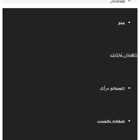
سایدبار
منو
راهیان تجارت
جستجو برای
صفحه نخست