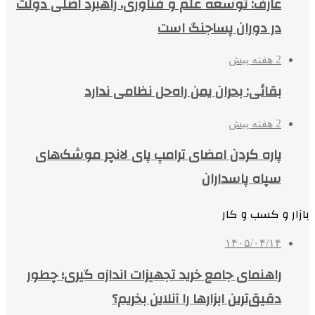
عارف: توسعه علم و فناوری، راهبرد اصلی دولت
در دوران پساجنگ است
2 هفته پیش
بقائی: بحران یمن راه‌حل نظامی ندارد
2 هفته پیش
پاره کردن امضای ترامپ پای لانچر موشک‌های
سپاه پاسداران
بازار و کسب و کار
۱۴۰۵/۰۴/۱۴
راهنمای جامع خرید تجهیزات اندازه گیری؛ چطور
دقیق‌ترین ابزارها را آنلاین بخریم؟