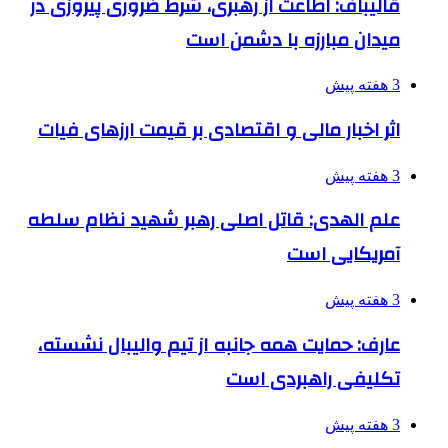
قالیباف: اطاعت از رهبری، شرط ضروری پیروزی در
میدان مبارزه با دشمن است
3 هفته پیش
اثر اخبار مالی و اقتصادی بر قیمت ارزهای فیات
3 هفته پیش
علم الهدی: قاتل اصلی رهبر شهید نظام سلطه
آمریکایی است
3 هفته پیش
عارف: حمایت همه جانبه از تیم والیبال نشسته،
تکلیفی راهبردی است
3 هفته پیش