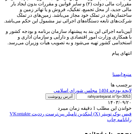
مقررات مالی دولت (۲) و سایر قوانین و مقررات بدون ایجاد بار
مالی جدید، از محل تجمیع، تفکیک، فروش و یا تهاتر زمین و
ساختمان‌های در تملک خود مجاز می‌باشد. زمین‌های در تملک
شرکت‌های تابعه دستگاه‌های اجرائی نیز مشمول این حکم می‌باشد.
آیین‌نامه اجرائی این بند به پیشنهاد سازمان برنامه و بودجه کشور و
با همکاری وزارت امور اقتصادی و دارایی و سازمان اداری و
استخدامی کشور تهیه می‌شود و به تصویب هیأت وزیران می‌رسد.
انتهای پیام
منبع:ایسنا
برچسب ها
لایحه بودجه 1404
مجلس شورای اسلامی
آدرس رونوشت
۱۴۰۳/۰۹/۲۰
خواندن این مطلب 1 دقیقه زمان میبرد
فیس بوک
توییتر (X)
لینکدین
‫تامبلر
‫پین‌ترست
‫رددیت
‫VKontakte
رایانامه
چاپ