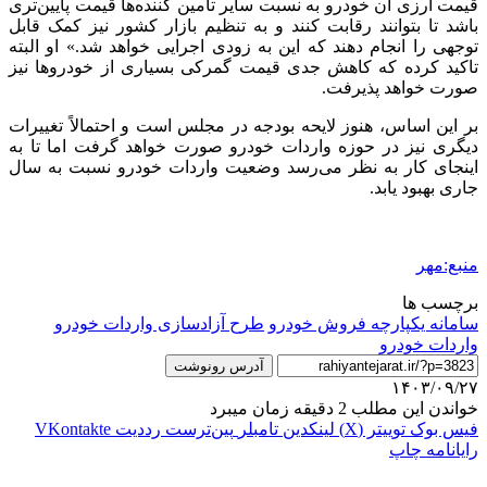
قیمت ارزی آن خودرو به نسبت سایر تأمین کننده‌ها قیمت پایین‌تری
باشد تا بتوانند رقابت کنند و به تنظیم بازار کشور نیز کمک قابل
توجهی را انجام دهند که این به زودی اجرایی خواهد شد.» او البته
تاکید کرده که کاهش جدی قیمت گمرکی بسیاری از خودروها نیز
صورت خواهد پذیرفت.
بر این اساس، هنوز لایحه بودجه در مجلس است و احتمالاً تغییرات
دیگری نیز در حوزه واردات خودرو صورت خواهد گرفت اما تا به
اینجای کار به نظر می‌رسد وضعیت واردات خودرو نسبت به سال
جاری بهبود یابد.
منبع:مهر
برچسب ها
سامانه یکپارچه فروش خودرو
طرح آزادسازی واردات خودرو
واردات خودرو
آدرس رونوشت
۱۴۰۳/۰۹/۲۷
خواندن این مطلب 2 دقیقه زمان میبرد
فیس بوک
توییتر (X)
لینکدین
‫تامبلر
‫پین‌ترست
‫رددیت
‫VKontakte
رایانامه
چاپ