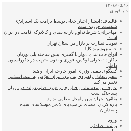
۱۴۰۵/۰۵/۱۶
خبر فوری
قالیباف: انتشار اخبار جعلی توسط ترامپ یک استراتژی
شکست خورده است
مهاجرانی: شرط تداوم یارانه نقدی و کالابرگ اقامت در ایران
است
تقویت نظارت بر بازار در استان تهران
خانه هوشمند کایا
انواع قاب بندی دیوار با گچبری پیش ساخته پلی یورتان
دکارت؛ تحولی لوکس، فوری و بدون تخریب در دکوراسیون
داخلی
گفتگوی تلفنی وزرای امور خارجه ایران و هند
مخبر: تعادل راهبردی به زیان آمران تعرّض به امت اسلامی
تغییر می‌کند
عارف: توسعه علم و فناوری، راهبرد اصلی دولت در دوران
پساجنگ است
بقائی: بحران یمن راه‌حل نظامی ندارد
پاره کردن امضای ترامپ پای لانچر موشک‌های سپاه
پاسداران
ورود
نوشته تصادفی