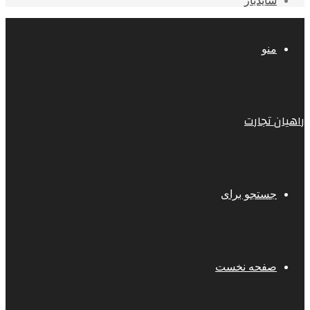
سایدبار
منو
راهیان تجارت
جستجو برای
صفحه نخست