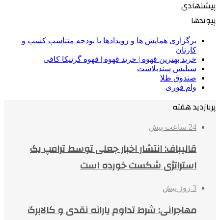
پیشنهادی
پیوندها
برگزاری همایش ها و رویدادها با بودجه متناسب کسب و
کارتان
خرید بهترین قهوه | خرید قهوه | قهوه گرنیکا کافی
سیلیس سندبلاست
صندوق طلا
وام فوری
پربازدید هفته
24 ساعت پیش
قالیباف: انتشار اخبار جعلی توسط ترامپ یک
استراتژی شکست خورده است
3 روز پیش
مهاجرانی: شرط تداوم یارانه نقدی و کالابرگ