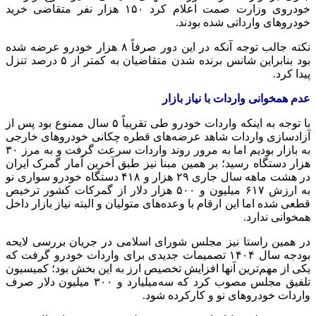
خودروی وزارت
صمت
اعلام کرد ۱۵۰ هزار نفر متقاضی خرید
خودروهای وارداتی شده بودند.
نکته جالب توجه آنکه در این دور صرفاً ۸ هزار خودرو عرضه شده
بود بنابراین شانس برنده شدن متقاضیان به کمتر از ۵ درصد تنزل
پیدا کرد.
عدم همخوانی واردات با نیاز بازار
با توجه به اینکه واردات خودرو طی تقریباً ۵ سال ممنوع بود پس از
آزادسازی واردات شاهد عرضه‌های قطره چکانی خودروهای خارجی
به بازار بودیم اما به مرور روند واردات سرعت گرفت و به مرز ۳۰
هزار دستگاه رسید؛ بر همین مبنا نیز طبق آخرین آمار گمرک ایران
در هشت ماهه سال جاری ۲۹ هزار و ۴۱۸ دستگاه خودرو سواری نو
به ارزش ۶۱۷ میلیون و ۵۰۰ هزار دلار از گمرکات کشور ترخیص
قطعی شده اما این ارقام با وعده‌های متولیان و البته نیاز بازار داخل
همخوانی ندارد.
در همین راستا نیز مجلس شورای اسلامی در جریان بررسی لایحه
بودجه سال ۱۴۰۴ تصمیمات جدیدی برای واردات خودرو گرفت که
یکی از مهم‌ترین آنها افزایش تخصیص ارز به این بخش بود؛ کمیسیون
تلفیق مجلس مصوب کرد که سه‌میلیارد و ۳۰۰ میلیون دلار صرف
واردات خودروهای نو و کارکرده شود.