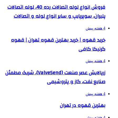
فروش انواع لوله اتصالات رده 40، لوله اتصالات
پلیران، سوپرپایپ و سایر انواع لوله و اتصالات
4 هفته پیش
خرید قهوه | خرید بهترین قهوه تهران | قهوه
گرنیکا کافی
4 هفته پیش
زرپالایش عصر صنعت (ValveSend)، شریک مطمئن
صنایع نفت، گاز و پتروشیمی
4 هفته پیش
بهترین قهوه در تهران
4 هفته پیش