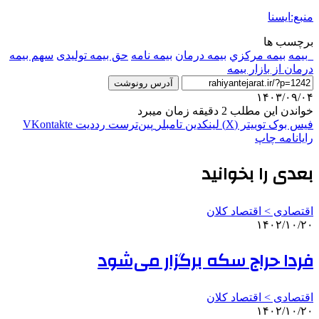
منبع:ایسنا
برچسب ها
_بيمه
بيمه مركزي
بیمه درمان
بیمه نامه
حق بیمه تولیدی
سهم بیمه
درمان از بازار بیمه
آدرس رونوشت
۱۴۰۳/۰۹/۰۴
خواندن این مطلب 2 دقیقه زمان میبرد
فیس بوک
توییتر (X)
لینکدین
‫تامبلر
‫پین‌ترست
‫رددیت
‫VKontakte
رایانامه
چاپ
بعدی را بخوانید
اقتصادی > اقتصاد کلان
۱۴۰۲/۱۰/۲۰
فردا حراج سکه برگزار می‌شود
اقتصادی > اقتصاد کلان
۱۴۰۲/۱۰/۲۰