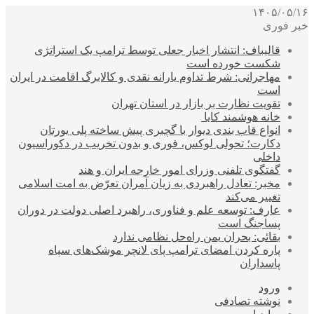
۱۴۰۵/۰۵/۱۶
خبر فوری
قالیباف: انتشار اخبار جعلی توسط ترامپ یک استراتژی
شکست خورده است
مهاجرانی: شرط تداوم یارانه نقدی و کالابرگ اقامت در ایران
است
تقویت نظارت بر بازار در استان تهران
خانه هوشمند کایا
انواع قاب بندی دیوار با گچبری پیش ساخته پلی یورتان
دکارت؛ تحولی لوکس، فوری و بدون تخریب در دکوراسیون
داخلی
گفتگوی تلفنی وزرای امور خارجه ایران و هند
مخبر: تعادل راهبردی به زیان آمران تعرّض به امت اسلامی
تغییر می‌کند
عارف: توسعه علم و فناوری، راهبرد اصلی دولت در دوران
پساجنگ است
بقائی: بحران یمن راه‌حل نظامی ندارد
پاره کردن امضای ترامپ پای لانچر موشک‌های سپاه
پاسداران
ورود
نوشته تصادفی