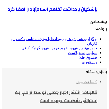
پزشکیان یادداشت تفاهم اسلام‌آباد را امضا کرد
پیشنهادی
پیوندها
برگزاری همایش ها و رویدادها با بودجه متناسب کسب و
کارتان
خرید بهترین قهوه | خرید قهوه | قهوه گرنیکا کافی
سیلیس سندبلاست
صندوق طلا
وام فوری
پربازدید هفته
9 ساعت پیش
قالیباف: انتشار اخبار جعلی توسط ترامپ یک
استراتژی شکست خورده است