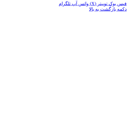
فیس بوک
توییتر (X)
واتس آپ
تلگرام
دکمه بازگشت به بالا