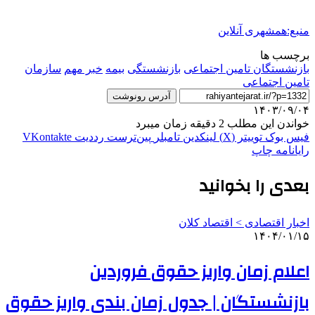
منبع:همشهری آنلاین
برچسب ها
بازنشستگان تامین اجتماعی
بازنشستگی
بیمه
خبر مهم
سازمان
تامین اجتماعی
آدرس رونوشت
۱۴۰۳/۰۹/۰۴
خواندن این مطلب 2 دقیقه زمان میبرد
فیس بوک
توییتر (X)
لینکدین
‫تامبلر
‫پین‌ترست
‫رددیت
‫VKontakte
رایانامه
چاپ
بعدی را بخوانید
اخبار اقتصادی > اقتصاد كلان
۱۴۰۴/۰۱/۱۵
اعلام زمان واریز حقوق فروردین
بازنشستگان | جدول زمان بندی واریز حقوق