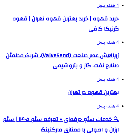
4 هفته پیش
خرید قهوه | خرید بهترین قهوه تهران | قهوه
گرنیکا کافی
4 هفته پیش
زرپالایش عصر صنعت (ValveSend)، شریک مطمئن
صنایع نفت، گاز و پتروشیمی
4 هفته پیش
بهترین قهوه در تهران
4 هفته پیش
🔍 خدمات سئو حرفه‌ای + تعرفه سئو ۱۴۰۵ | سئو
ارزان و اصولی با ممتازی مارکتینگ