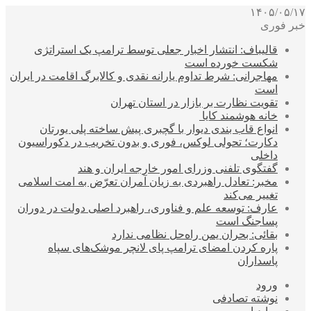
۱۴۰۵/۰۵/۱۷
خبر فوری
قالیباف: انتشار اخبار جعلی توسط ترامپ یک استراتژی
شکست خورده است
مهاجرانی: شرط تداوم یارانه نقدی و کالابرگ اقامت در ایران
است
تقویت نظارت بر بازار در استان تهران
خانه هوشمند کایا
انواع قاب بندی دیوار با گچبری پیش ساخته پلی یورتان
دکارت؛ تحولی لوکس، فوری و بدون تخریب در دکوراسیون
داخلی
گفتگوی تلفنی وزرای امور خارجه ایران و هند
مخبر: تعادل راهبردی به زیان آمران تعرّض به امت اسلامی
تغییر می‌کند
عارف: توسعه علم و فناوری، راهبرد اصلی دولت در دوران
پساجنگ است
بقائی: بحران یمن راه‌حل نظامی ندارد
پاره کردن امضای ترامپ پای لانچر موشک‌های سپاه
پاسداران
ورود
نوشته تصادفی