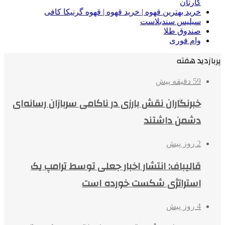
کارتان
خرید بهترین قهوه | خرید قهوه | قهوه گرنیکا کافی
سیلیس سندبلاست
صندوق طلا
وام فوری
پربازدید هفته
59 دقیقه پیش
خبرنگاران نقش بارزی در ناکامی سربازان رسانه‌ای
دشمن داشتند
2 روز پیش
قالیباف: انتشار اخبار جعلی توسط ترامپ یک
استراتژی شکست خورده است
4 روز پیش