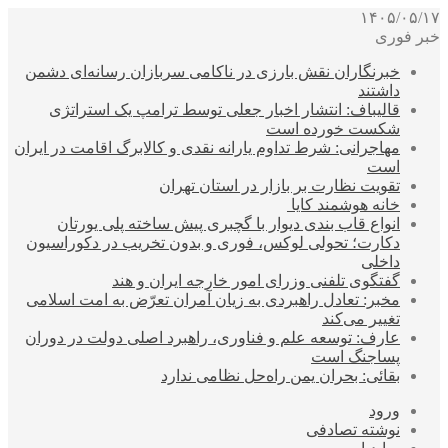
۱۴۰۵/۰۵/۱۷
خبر فوری
خبرنگاران نقش بارزی در ناکامی سربازان رسانه‌ای دشمن
داشتند
قالیباف: انتشار اخبار جعلی توسط ترامپ یک استراتژی
شکست خورده است
مهاجرانی: شرط تداوم یارانه نقدی و کالابرگ اقامت در ایران
است
تقویت نظارت بر بازار در استان تهران
خانه هوشمند کایا
انواع قاب بندی دیوار با گچبری پیش ساخته پلی یورتان
دکارت؛ تحولی لوکس، فوری و بدون تخریب در دکوراسیون
داخلی
گفتگوی تلفنی وزرای امور خارجه ایران و هند
مخبر: تعادل راهبردی به زیان آمران تعرّض به امت اسلامی
تغییر می‌کند
عارف: توسعه علم و فناوری، راهبرد اصلی دولت در دوران
پساجنگ است
بقائی: بحران یمن راه‌حل نظامی ندارد
ورود
نوشته تصادفی