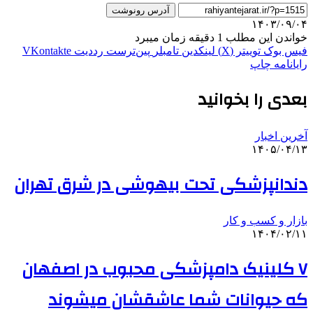
آدرس رونوشت
۱۴۰۳/۰۹/۰۴
خواندن این مطلب 1 دقیقه زمان میبرد
فیس بوک
توییتر (X)
لینکدین
‫تامبلر
‫پین‌ترست
‫رددیت
‫VKontakte
رایانامه
چاپ
بعدی را بخوانید
آخرین اخبار
۱۴۰۵/۰۴/۱۳
دندانپزشکی تحت بیهوشی در شرق تهران
بازار و کسب و کار
۱۴۰۴/۰۲/۱۱
۷ کلینیک دامپزشکی محبوب در اصفهان
که حیوانات شما عاشقشان میشوند