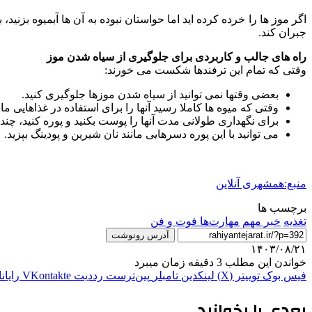
اگر موز ها را خرده کرده اید اما حواستان نبوده به آن ها آبمیوه بزنی
جبران کند.
راه های جالب و کاربردی برای جلوگیری از سیاه شدن موز
وقتی که تمام این ترفندها شکست می خورند:
بعضی وقتها نمی توانید از سیاه شدن موزها جلوگیری کنید.
وقتی که میوه ها کاملا رسید آنها را برای استفاده در غذاهایی مان
برای نگهداری طولانی مدت آنها را پوست بکنید و پوره کنید، چند 
می توانید با این پوره دسرهایی مانند نان شیرین و پودینگ بپزید.
منبع:همشهری آنلاین
برچسب ها
تغذیه
خبر مهم
مهارت‌ها فوت‌ و فن
آدرس رونوشت
۱۴۰۳/۰۸/۲۱
خواندن این مطلب 3 دقیقه زمان میبرد
فیس بوک
توییتر (X)
لینکدین
‫تامبلر
‫پین‌ترست
‫رددیت
‫VKontakte
رایان
بعدی را بخوانید