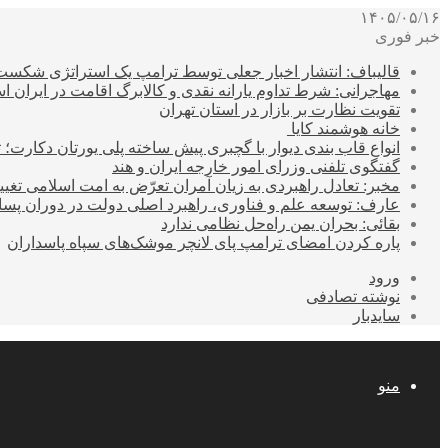
۱۴۰۵/۰۵/۱۶
خبر فوری
قالیباف: انتشار اخبار جعلی توسط ترامپ یک استراتژی شکس
مهاجرانی: شرط تداوم یارانه نقدی و کالابرگ اقامت در ایران 
تقویت نظارت بر بازار در استان تهران
خانه هوشمند کایا
انواع قاب بندی دیوار با گچبری پیش ساخته پلی یورتان دکارت
گفتگوی تلفنی وزرای امور خارجه ایران و هند
مخبر: تعادل راهبردی به زیان آمران تعرّض به امت اسلامی تغیی
عارف: توسعه علم و فناوری، راهبرد اصلی دولت در دوران پ
بقائی: بحران یمن راه‌حل نظامی ندارد
پاره کردن امضای ترامپ پای لانچر موشک‌های سپاه پاسداران
ورود
نوشته تصادفی
سایدبار
منو