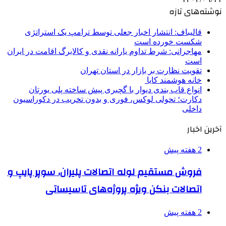
نوشته‌های تازه
قالیباف: انتشار اخبار جعلی توسط ترامپ یک استراتژی
شکست خورده است
مهاجرانی: شرط تداوم یارانه نقدی و کالابرگ اقامت در ایران
است
تقویت نظارت بر بازار در استان تهران
خانه هوشمند کایا
انواع قاب بندی دیوار با گچبری پیش ساخته پلی یورتان
دکارت؛ تحولی لوکس، فوری و بدون تخریب در دکوراسیون
داخلی
آخرین اخبار
2 هفته پیش
فروش مستقیم لوله اتصالات پلیران، سوپر پایپ و
اتصالات بنکن ویژه پروژه‌های تاسیساتی
2 هفته پیش