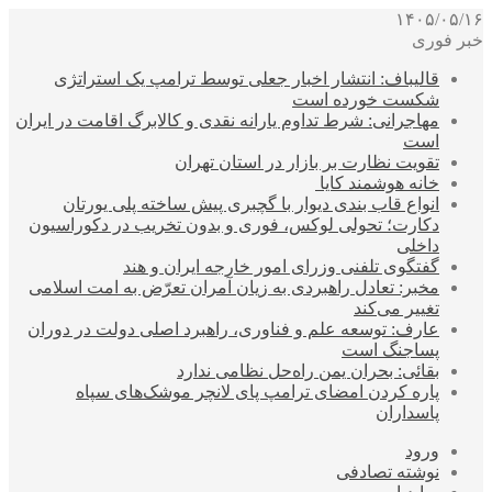
۱۴۰۵/۰۵/۱۶
خبر فوری
قالیباف: انتشار اخبار جعلی توسط ترامپ یک استراتژی
شکست خورده است
مهاجرانی: شرط تداوم یارانه نقدی و کالابرگ اقامت در ایران
است
تقویت نظارت بر بازار در استان تهران
خانه هوشمند کایا
انواع قاب بندی دیوار با گچبری پیش ساخته پلی یورتان
دکارت؛ تحولی لوکس، فوری و بدون تخریب در دکوراسیون
داخلی
گفتگوی تلفنی وزرای امور خارجه ایران و هند
مخبر: تعادل راهبردی به زیان آمران تعرّض به امت اسلامی
تغییر می‌کند
عارف: توسعه علم و فناوری، راهبرد اصلی دولت در دوران
پساجنگ است
بقائی: بحران یمن راه‌حل نظامی ندارد
پاره کردن امضای ترامپ پای لانچر موشک‌های سپاه
پاسداران
ورود
نوشته تصادفی