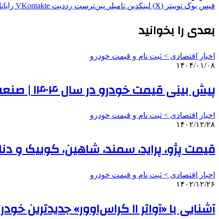
فیس بوک
توییتر (X)
لینکدین
‫تامبلر
‫پین‌ترست
‫رددیت
‫VKontakte
رایان
بعدی را بخوانید
اخبار اقتصادی > ثبت نام و قیمت خودرو
۱۴۰۴/۰۱/۰۸
پیش بینی قیمت خودرو در سال ۱۴۰۴ | صنعت خودروی ایران کاملا چینی شده است | خودروهای ژاپنی هم از چین وارد می‌شوند
اخبار اقتصادی > ثبت نام و قیمت خودرو
۱۴۰۲/۱۲/۲۸
قیمت پژو، پراید، سمند، شاهین، کوییک و دنا
اخبار اقتصادی > ثبت نام و قیمت خودرو
۱۴۰۲/۱۲/۲۶
آشنایی با «آواتر ۱۱ کراس‌اوور» جدیدترین خودروی وارداتی سایپا + عکس