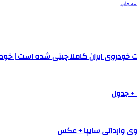
امه
چاپ
 + جدول