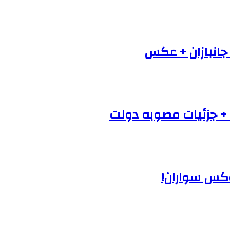
 جانبازان + عکس
+ جزئیات مصوبه دولت
وکس سواران!