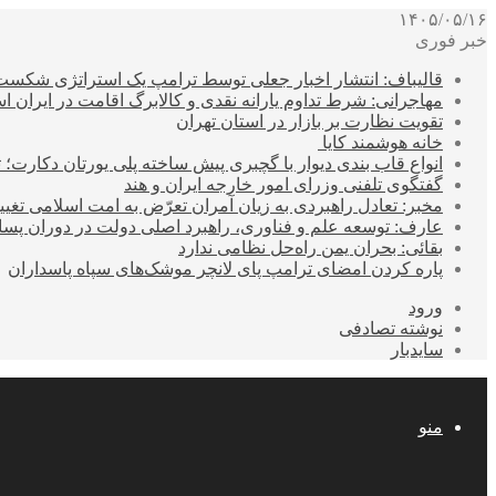
۱۴۰۵/۰۵/۱۶
خبر فوری
قالیباف: انتشار اخبار جعلی توسط ترامپ یک استراتژی شکس
مهاجرانی: شرط تداوم یارانه نقدی و کالابرگ اقامت در ایران 
تقویت نظارت بر بازار در استان تهران
خانه هوشمند کایا
انواع قاب بندی دیوار با گچبری پیش ساخته پلی یورتان دکارت
گفتگوی تلفنی وزرای امور خارجه ایران و هند
مخبر: تعادل راهبردی به زیان آمران تعرّض به امت اسلامی تغیی
عارف: توسعه علم و فناوری، راهبرد اصلی دولت در دوران پ
بقائی: بحران یمن راه‌حل نظامی ندارد
پاره کردن امضای ترامپ پای لانچر موشک‌های سپاه پاسداران
ورود
نوشته تصادفی
سایدبار
منو