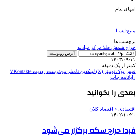
انتهای پیام
منبع:ایسنا
برچسب ها
حراج شمش طلا مرکز مبادله
آدرس رونوشت
۱۴۰۳/۰۹/۱۱
کمتر از یک دقیقه
فیس بوک
توییتر (X)
لینکدین
‫تامبلر
‫پین‌ترست
‫رددیت
‫VKontakte
رایانامه
چاپ
بعدی را بخوانید
اقتصادی > اقتصاد کلان
۱۴۰۲/۱۰/۲۰
فردا حراج سکه برگزار می‌شود