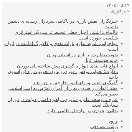
۱۴۰۵/۰۵/۱۹
خبر فوری
خبرنگاران نقش بارزی در ناکامی سربازان رسانه‌ای دشمن
داشتند
قالیباف: انتشار اخبار جعلی توسط ترامپ یک استراتژی
شکست خورده است
مهاجرانی: شرط تداوم یارانه نقدی و کالابرگ اقامت در ایران
است
تقویت نظارت بر بازار در استان تهران
خانه هوشمند کایا
انواع قاب بندی دیوار با گچبری پیش ساخته پلی یورتان
دکارت؛ تحولی لوکس، فوری و بدون تخریب در دکوراسیون
داخلی
گفتگوی تلفنی وزرای امور خارجه ایران و هند
مخبر: تعادل راهبردی به زیان آمران تعرّض به امت اسلامی
تغییر می‌کند
عارف: توسعه علم و فناوری، راهبرد اصلی دولت در دوران
پساجنگ است
بقائی: بحران یمن راه‌حل نظامی ندارد
ورود
نوشته تصادفی