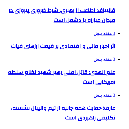
قالیباف: اطاعت از رهبری، شرط ضروری پیروزی در
میدان مبارزه با دشمن است
3 هفته پیش
اثر اخبار مالی و اقتصادی بر قیمت ارزهای فیات
3 هفته پیش
علم الهدی: قاتل اصلی رهبر شهید نظام سلطه
آمریکایی است
3 هفته پیش
عارف: حمایت همه جانبه از تیم والیبال نشسته،
تکلیفی راهبردی است