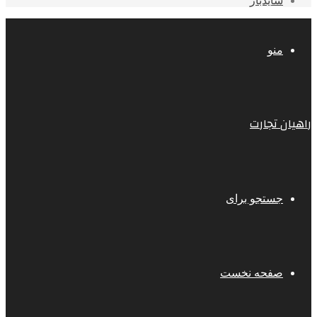
سایدبار
منو
راهیان تجارت
جستجو برای
صفحه نخست