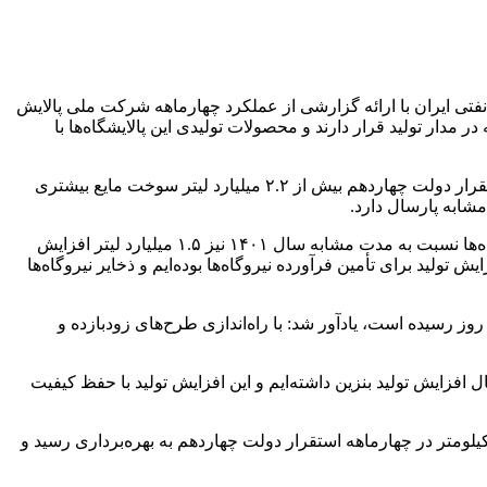
ت ملی پخش فرآورده‌های نفتی ایران با ارائه گزارشی از عملکرد چهارماهه شرکت ملی پالایش
ی نفتی از زمان استقرار دولت چهاردهم اظهار کرد: هم‌اکنون ۱۰ پالایشگاه کشور با ظرفیت پالایش روزانه حدود ۲.۴ بشکه در مدار تولید قرار دارند و محصولات تولیدی این پالایشگاه‌ها با
وی با بیان اینکه بیش از ۳۲۰ میلیون لیتر انواع فرآورده نفتی در این روزها تولید و به دست مصرف‌کنندگان می‌رسد، افزود: در چهار ماهه استقرار دولت چهاردهم بیش از ۲.۲ میلیارد لیتر سوخت مایع بیشتری
مدیرعامل شرکت ملی پالایش و پخش فرآورده‌های نفتی ایران با بیان اینکه در چهارماهه دولت چهاردهم مقدار سوخت مایع تحویلی به نیروگاه‌ها نسبت به مدت مشابه سال ۱۴۰۱ نیز ۱.۵ میلیارد لیتر افزایش
 ۵۰ میلیون لیتر در روز رسید، چرا که ما نیازمند افزایش تولید برای تأمین فرآورده نیروگاه‌ها بوده‌ایم و ذخایر نیروگاه‌ها
کشور در آذر امسال از رقم میانگین ۱۱۱ میلیون لیتر در پنج‌ماهه نخست امسال به ۱۲۵ میلیون لیتر در روز رسیده است، یادآور شد: با راه‌اندازی طرح‌های زودبازده و
حدود ۱۰ میلیون لیتر در روز نسبت به بازه مشابه پارسال افزایش تولید بنزین داشته‌ایم و این افزایش تولید با حفظ کیفیت
رعامل شرکت ملی پالایش و پخش فرآورده‌های نفتی ایران گفت: فاز نخست خط لوله جدید بندرعباس – رفسنجان با طول حدودی ۴۵۰ کیلومتر در چهارماهه استقرار دولت چهاردهم به بهره‌برداری رسید و