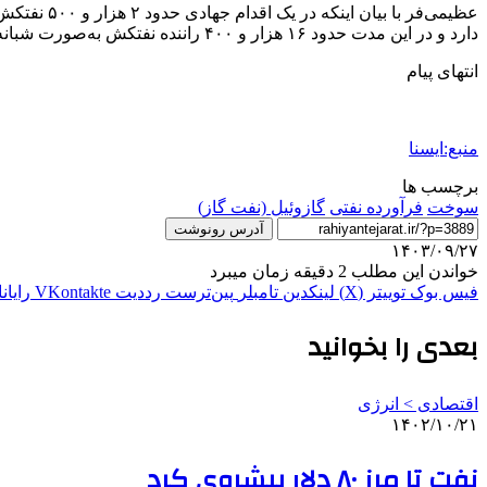
دارد و در این مدت حدود ۱۶ هزار و ۴۰۰ راننده نفتکش به‌صورت شبانه‌روزی و در شرایط جوی نامناسب فرآیند سوخت‌رسانی را انجام می‌دهند.
انتهای پیام
منبع:ایسنا
برچسب ها
سوخت
فرآورده نفتی
گازوئيل (نفت گاز)
آدرس رونوشت
۱۴۰۳/۰۹/۲۷
خواندن این مطلب 2 دقیقه زمان میبرد
فیس بوک
توییتر (X)
لینکدین
‫تامبلر
‫پین‌ترست
‫رددیت
‫VKontakte
رایان
بعدی را بخوانید
اقتصادی > انرژی
۱۴۰۲/۱۰/۲۱
نفت تا مرز ۸۰ دلار پیشروی کرد