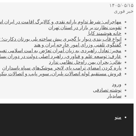
۱۴۰۵/۰۵/۱۵
خبر فوری
مهاجرانی: شرط تداوم یارانه نقدی و کالابرگ اقامت در ایران 
تقویت نظارت بر بازار در استان تهران
خانه هوشمند کایا
انواع قاب بندی دیوار با گچبری پیش ساخته پلی یورتان دکارت
گفتگوی تلفنی وزرای امور خارجه ایران و هند
مخبر: تعادل راهبردی به زیان آمران تعرّض به امت اسلامی تغیی
عارف: توسعه علم و فناوری، راهبرد اصلی دولت در دوران پ
بقائی: بحران یمن راه‌حل نظامی ندارد
پاره کردن امضای ترامپ پای لانچر موشک‌های سپاه پاسداران
فروش مستقیم لوله اتصالات پلیران، سوپر پایپ و اتصالات بنکن
ورود
نوشته تصادفی
سایدبار
منو