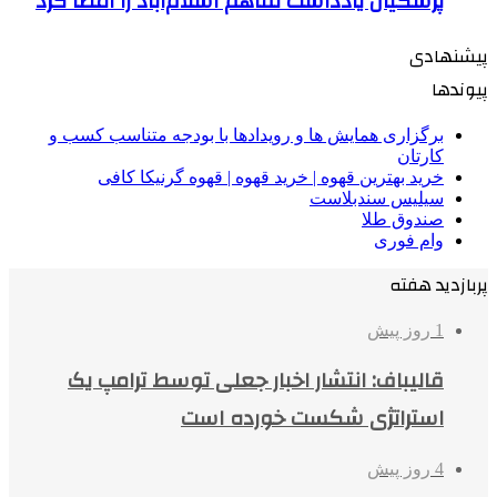
پزشکیان یادداشت تفاهم اسلام‌آباد را امضا کرد
پیشنهادی
پیوندها
برگزاری همایش ها و رویدادها با بودجه متناسب کسب و
کارتان
خرید بهترین قهوه | خرید قهوه | قهوه گرنیکا کافی
سیلیس سندبلاست
صندوق طلا
وام فوری
پربازدید هفته
1 روز پیش
قالیباف: انتشار اخبار جعلی توسط ترامپ یک
استراتژی شکست خورده است
4 روز پیش