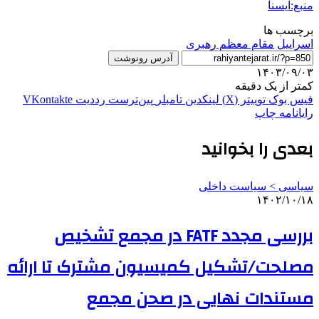
منبع:ایسنا
برچسب ها
اسراييل
مقام معظم رهبری
آدرس رونوشت
۱۴۰۳/۰۹/۰۳
کمتر از یک دقیقه
فیس بوک
توییتر (X)
لینکدین
‫تامبلر
‫پین‌ترست
‫رددیت
‫VKontakte
رایانامه
چاپ
بعدی را بخوانید
سیاسی > سیاست داخلی
۱۴۰۲/۱۰/۱۸
بررسی مجدد FATF در مجمع تشخیص
مصلحت/تشکیل کمیسیون مشترک تا ارائه
مستندات نهایی در صحن مجمع