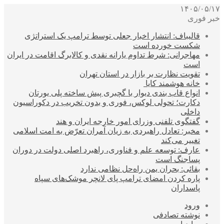
۱۴۰۵/۰۵/۱۷
خبر فوری
قالیباف: انتشار اخبار جعلی توسط ترامپ یک استراتژی
شکست خورده است
مهاجرانی: شرط تداوم یارانه نقدی و کالابرگ اقامت در ایران
است
تقویت نظارت بر بازار در استان تهران
خانه هوشمند کایا
انواع قاب بندی دیوار با گچبری پیش ساخته پلی یورتان
دکارت؛ تحولی لوکس، فوری و بدون تخریب در دکوراسیون
داخلی
گفتگوی تلفنی وزرای امور خارجه ایران و هند
مخبر: تعادل راهبردی به زیان آمران تعرّض به امت اسلامی
تغییر می‌کند
عارف: توسعه علم و فناوری، راهبرد اصلی دولت در دوران
پساجنگ است
بقائی: بحران یمن راه‌حل نظامی ندارد
پاره کردن امضای ترامپ پای لانچر موشک‌های سپاه
پاسداران
ورود
نوشته تصادفی