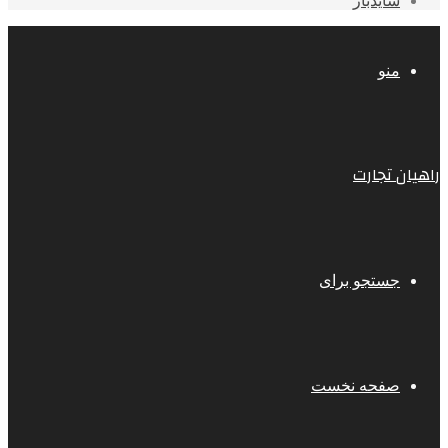
سایدبار
منو
راهیان تجارت
جستجو برای
صفحه نخست