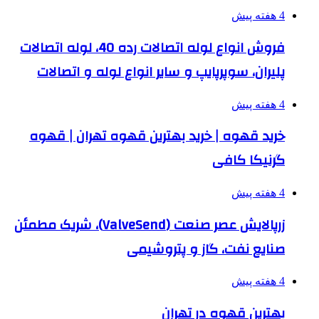
4 هفته پیش
فروش انواع لوله اتصالات رده 40، لوله اتصالات
پلیران، سوپرپایپ و سایر انواع لوله و اتصالات
4 هفته پیش
خرید قهوه | خرید بهترین قهوه تهران | قهوه
گرنیکا کافی
4 هفته پیش
زرپالایش عصر صنعت (ValveSend)، شریک مطمئن
صنایع نفت، گاز و پتروشیمی
4 هفته پیش
بهترین قهوه در تهران