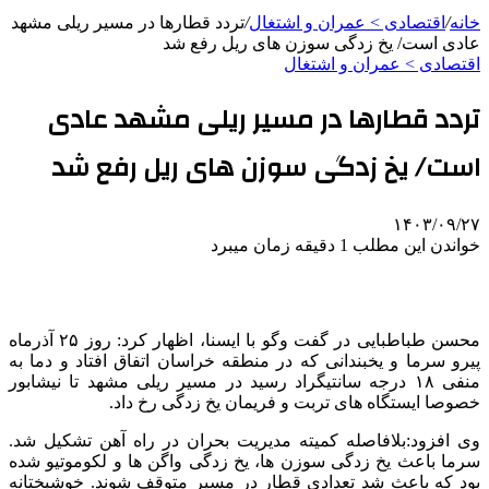
خانه
/
اقتصادی > عمران و اشتغال
/
تردد قطارها در مسیر ریلی مشهد
عادی است/ یخ زدگی سوزن های ریل رفع شد
اقتصادی > عمران و اشتغال
تردد قطارها در مسیر ریلی مشهد عادی
است/ یخ زدگی سوزن های ریل رفع شد
۱۴۰۳/۰۹/۲۷
خواندن این مطلب 1 دقیقه زمان میبرد
محسن طباطبایی در گفت وگو با ایسنا، اظهار کرد: روز ۲۵ آذرماه
پیرو سرما و یخبندانی که در منطقه خراسان اتفاق افتاد و دما به
منفی ۱۸ درجه سانتیگراد رسید در مسیر ریلی مشهد تا نیشابور
خصوصا ایستگاه های تربت و فریمان یخ زدگی رخ داد.
وی افزود:بلافاصله کمیته مدیریت بحران در راه آهن تشکیل شد.
سرما باعث یخ زدگی سوزن ها، یخ زدگی واگن ها و لکوموتیو شده
بود که باعث شد تعدادی قطار در مسیر متوقف شوند. خوشبختانه