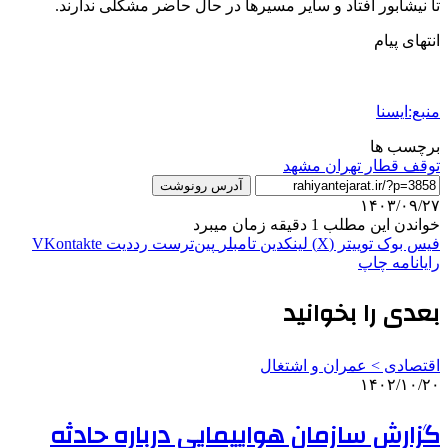
تا نیشابور افتاد و سایر مسیرها در حال حاضر مشکلی ندارند.
انتهای پیام
منبع:ایسنا
برچسب ها
توقف قطار تهران مشهد
آدرس رونوشت
۱۴۰۳/۰۹/۲۷
خواندن این مطلب 1 دقیقه زمان میبرد
فیس بوک
توییتر (X)
لینکدین
‫تامبلر
‫پین‌ترست
‫رددیت
‫VKontakte
رایانامه
چاپ
بعدی را بخوانید
اقتصادی > عمران و اشتغال
۱۴۰۲/۱۰/۲۰
گزارش سازمان هواپیمایی درباره حادثه