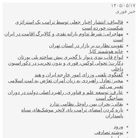
۱۴۰۵/۰۵/۱۷
خبر فوری
قالیباف: انتشار اخبار جعلی توسط ترامپ یک استراتژی
شکست خورده است
مهاجرانی: شرط تداوم یارانه نقدی و کالابرگ اقامت در ایران
است
تقویت نظارت بر بازار در استان تهران
خانه هوشمند کایا
انواع قاب بندی دیوار با گچبری پیش ساخته پلی یورتان
دکارت؛ تحولی لوکس، فوری و بدون تخریب در دکوراسیون
داخلی
گفتگوی تلفنی وزرای امور خارجه ایران و هند
مخبر: تعادل راهبردی به زیان آمران تعرّض به امت اسلامی
تغییر می‌کند
عارف: توسعه علم و فناوری، راهبرد اصلی دولت در دوران
پساجنگ است
بقائی: بحران یمن راه‌حل نظامی ندارد
پاره کردن امضای ترامپ پای لانچر موشک‌های سپاه
پاسداران
ورود
نوشته تصادفی