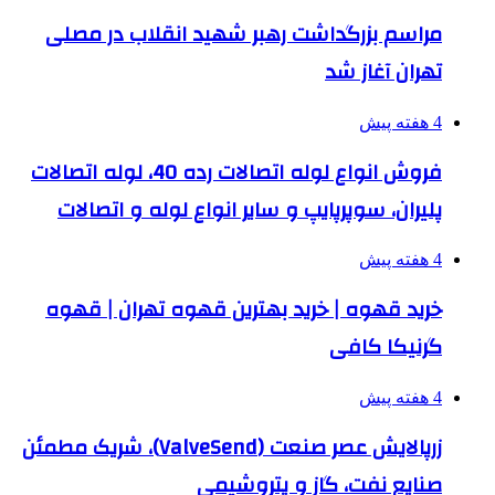
مراسم بزرگداشت رهبر شهید انقلاب در مصلی
تهران آغاز شد
4 هفته پیش
فروش انواع لوله اتصالات رده 40، لوله اتصالات
پلیران، سوپرپایپ و سایر انواع لوله و اتصالات
4 هفته پیش
خرید قهوه | خرید بهترین قهوه تهران | قهوه
گرنیکا کافی
4 هفته پیش
زرپالایش عصر صنعت (ValveSend)، شریک مطمئن
صنایع نفت، گاز و پتروشیمی