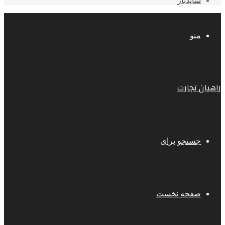
سایدبار
منو
راهیان تجارت
جستجو برای
صفحه نخست