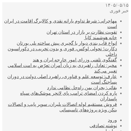
۱۴۰۵/۰۵/۱۵
خبر فوری
مهاجرانی: شرط تداوم یارانه نقدی و کالابرگ اقامت در ایران
است
تقویت نظارت بر بازار در استان تهران
خانه هوشمند کایا
انواع قاب بندی دیوار با گچبری پیش ساخته پلی یورتان
دکارت؛ تحولی لوکس، فوری و بدون تخریب در دکوراسیون
داخلی
گفتگوی تلفنی وزرای امور خارجه ایران و هند
مخبر: تعادل راهبردی به زیان آمران تعرّض به امت اسلامی
تغییر می‌کند
عارف: توسعه علم و فناوری، راهبرد اصلی دولت در دوران
پساجنگ است
بقائی: بحران یمن راه‌حل نظامی ندارد
پاره کردن امضای ترامپ پای لانچر موشک‌های سپاه
پاسداران
فروش مستقیم لوله اتصالات پلیران، سوپر پایپ و اتصالات
بنکن ویژه پروژه‌های تاسیساتی
ورود
نوشته تصادفی