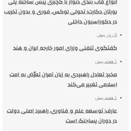
انواع قاب بندی دیوار با گچبری پیش ساخته پلی
یورتان دکارت؛ تحولی لوکس، فوری و بدون تخریب
در دکوراسیون داخلی
6 روز پیش
گفتگوی تلفنی وزرای امور خارجه ایران و هند
1 هفته پیش
مخبر: تعادل راهبردی به زیان آمران تعرّض به امت
اسلامی تغییر می‌کند
1 هفته پیش
عارف: توسعه علم و فناوری، راهبرد اصلی دولت
در دوران پساجنگ است