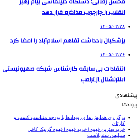
محسن رضایی: دستگاه دیپلماسی پیام رهبر
انقلاب را چارچوب مذاکره قرار دهد
۱۴۰۵/۰۳/۲۸
پزشکیان یادداشت تفاهم اسلام‌آباد را امضا کرد
۱۴۰۵/۰۳/۲۶
انتقادات بی‌سابقه کارشناس شبکه صهیونیستی
اینترنشنال از ترامپ
پیشنهادی
پیوندها
برگزاری همایش ها و رویدادها با بودجه متناسب کسب و
کارتان
خرید بهترین قهوه | خرید قهوه | قهوه گرنیکا کافی
سیلیس سندبلاست