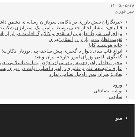
۱۴۰۵/۰۵/۱۸
خبر فوری
خبرنگاران نقش بارزی در ناکامی سربازان رسانه‌ای دشمن داشت
قالیباف: انتشار اخبار جعلی توسط ترامپ یک استراتژی شکس
مهاجرانی: شرط تداوم یارانه نقدی و کالابرگ اقامت در ایران 
تقویت نظارت بر بازار در استان تهران
خانه هوشمند کایا
انواع قاب بندی دیوار با گچبری پیش ساخته پلی یورتان دکارت
گفتگوی تلفنی وزرای امور خارجه ایران و هند
مخبر: تعادل راهبردی به زیان آمران تعرّض به امت اسلامی تغیی
عارف: توسعه علم و فناوری، راهبرد اصلی دولت در دوران پ
بقائی: بحران یمن راه‌حل نظامی ندارد
ورود
نوشته تصادفی
سایدبار
منو