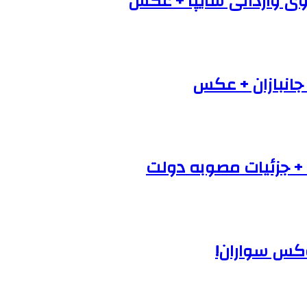
 جانبازان + عکس
+ جزئیات مصوبه دولت
وکس سواران!