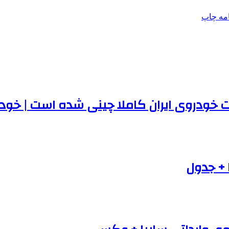
امه
چاپ
 + جدول