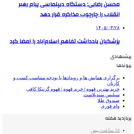
محسن رضایی: دستگاه دیپلماسی پیام رهبر
انقلاب را چارچوب مذاکره قرار دهد
۱۴۰۵/۰۳/۲۸
پزشکیان یادداشت تفاهم اسلام‌آباد را امضا کرد
پیشنهادی
پیوندها
برگزاری همایش ها و رویدادها با بودجه متناسب کسب و
کارتان
خرید بهترین قهوه | خرید قهوه | قهوه گرنیکا کافی
سیلیس سندبلاست
صندوق طلا
وام فوری
پربازدید هفته
24 ساعت پیش