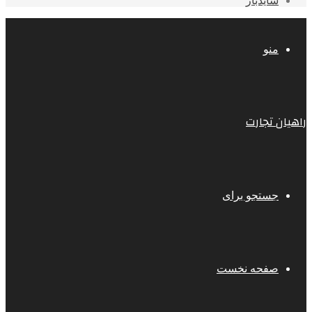
سایدبار
منو
راهیان تجارت
جستجو برای
صفحه نخست