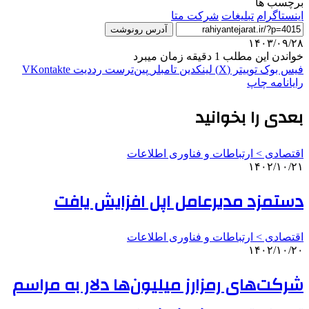
برچسب ها
اينستاگرام
تبلیغات
شرکت متا
آدرس رونوشت
۱۴۰۳/۰۹/۲۸
خواندن این مطلب 1 دقیقه زمان میبرد
فیس بوک
توییتر (X)
لینکدین
‫تامبلر
‫پین‌ترست
‫رددیت
‫VKontakte
رایانامه
چاپ
بعدی را بخوانید
اقتصادی > ارتباطات و فناوری اطلاعات
۱۴۰۲/۱۰/۲۱
دستمزد مدیرعامل اپل افزایش یافت
اقتصادی > ارتباطات و فناوری اطلاعات
۱۴۰۲/۱۰/۲۰
شرکت‌های رمزارز میلیون‌ها دلار به مراسم