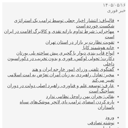
۱۴۰۵/۰۵/۱۶
خبر فوری
قالیباف: انتشار اخبار جعلی توسط ترامپ یک استراتژی
شکست خورده است
مهاجرانی: شرط تداوم یارانه نقدی و کالابرگ اقامت در ایران
است
تقویت نظارت بر بازار در استان تهران
خانه هوشمند کایا
انواع قاب بندی دیوار با گچبری پیش ساخته پلی یورتان
دکارت؛ تحولی لوکس، فوری و بدون تخریب در دکوراسیون
داخلی
گفتگوی تلفنی وزرای امور خارجه ایران و هند
مخبر: تعادل راهبردی به زیان آمران تعرّض به امت اسلامی
تغییر می‌کند
عارف: توسعه علم و فناوری، راهبرد اصلی دولت در دوران
پساجنگ است
بقائی: بحران یمن راه‌حل نظامی ندارد
پاره کردن امضای ترامپ پای لانچر موشک‌های سپاه
پاسداران
ورود
نوشته تصادفی