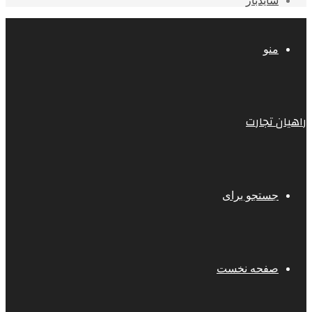
سایدبار
منو
راهیان تجارت
جستجو برای
صفحه نخست