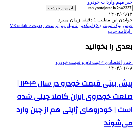
خبر مهم
واردات خودرو
آدرس رونوشت
۱۴۰۳/۰۹/۱۳
خواندن این مطلب 1 دقیقه زمان میبرد
فیس بوک
توییتر (X)
لینکدین
‫تامبلر
‫پین‌ترست
‫رددیت
‫VKontakte
رایانامه
چاپ
بعدی را بخوانید
اخبار اقتصادی > ثبت نام و قیمت خودرو
۱۴۰۴/۰۱/۰۸
پیش بینی قیمت خودرو در سال ۱۴۰۴ |
صنعت خودروی ایران کاملا چینی شده
است | خودروهای ژاپنی هم از چین وارد
می‌شوند