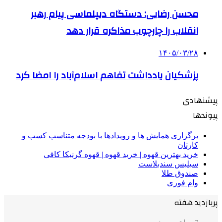
محسن رضایی: دستگاه دیپلماسی پیام رهبر
انقلاب را چارچوب مذاکره قرار دهد
۱۴۰۵/۰۳/۲۸
پزشکیان یادداشت تفاهم اسلام‌آباد را امضا کرد
پیشنهادی
پیوندها
برگزاری همایش ها و رویدادها با بودجه متناسب کسب و
کارتان
خرید بهترین قهوه | خرید قهوه | قهوه گرنیکا کافی
سیلیس سندبلاست
صندوق طلا
وام فوری
پربازدید هفته