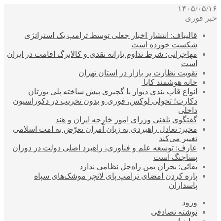
۱۴۰۵/۰۵/۱۶
خبر فوری
قالیباف: انتشار اخبار جعلی توسط ترامپ یک استراتژی
شکست خورده است
مهاجرانی: شرط تداوم یارانه نقدی و کالابرگ اقامت در ایران
است
تقویت نظارت بر بازار در استان تهران
خانه هوشمند کایا
انواع قاب بندی دیوار با گچبری پیش ساخته پلی یورتان
دکارت؛ تحولی لوکس، فوری و بدون تخریب در دکوراسیون
داخلی
گفتگوی تلفنی وزرای امور خارجه ایران و هند
مخبر: تعادل راهبردی به زیان آمران تعرّض به امت اسلامی
تغییر می‌کند
عارف: توسعه علم و فناوری، راهبرد اصلی دولت در دوران
پساجنگ است
بقائی: بحران یمن راه‌حل نظامی ندارد
پاره کردن امضای ترامپ پای لانچر موشک‌های سپاه
پاسداران
ورود
نوشته تصادفی