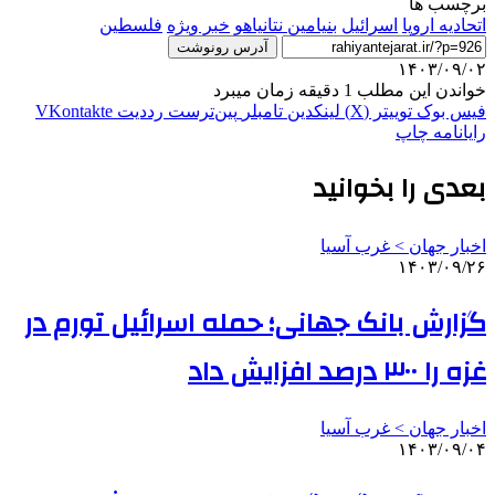
برچسب ها
اتحادیه اروپا
اسرائیل
بنیامین نتانیاهو
خبر ویژه
فلسطین
آدرس رونوشت
۱۴۰۳/۰۹/۰۲
خواندن این مطلب 1 دقیقه زمان میبرد
فیس بوک
توییتر (X)
لینکدین
‫تامبلر
‫پین‌ترست
‫رددیت
‫VKontakte
رایانامه
چاپ
بعدی را بخوانید
اخبار جهان > غرب آسیا
۱۴۰۳/۰۹/۲۶
گزارش بانک جهانی؛ حمله اسرائیل تورم در
غزه را ۳۰۰ درصد افزایش داد
اخبار جهان > غرب آسیا
۱۴۰۳/۰۹/۰۴