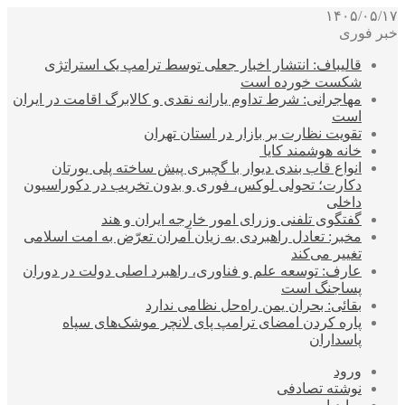
۱۴۰۵/۰۵/۱۷
خبر فوری
قالیباف: انتشار اخبار جعلی توسط ترامپ یک استراتژی
شکست خورده است
مهاجرانی: شرط تداوم یارانه نقدی و کالابرگ اقامت در ایران
است
تقویت نظارت بر بازار در استان تهران
خانه هوشمند کایا
انواع قاب بندی دیوار با گچبری پیش ساخته پلی یورتان
دکارت؛ تحولی لوکس، فوری و بدون تخریب در دکوراسیون
داخلی
گفتگوی تلفنی وزرای امور خارجه ایران و هند
مخبر: تعادل راهبردی به زیان آمران تعرّض به امت اسلامی
تغییر می‌کند
عارف: توسعه علم و فناوری، راهبرد اصلی دولت در دوران
پساجنگ است
بقائی: بحران یمن راه‌حل نظامی ندارد
پاره کردن امضای ترامپ پای لانچر موشک‌های سپاه
پاسداران
ورود
نوشته تصادفی