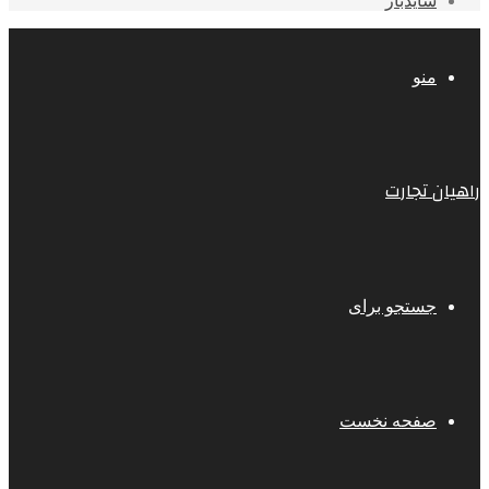
سایدبار
منو
راهیان تجارت
جستجو برای
صفحه نخست