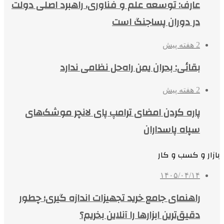
عارف: توسعه علم و فناوری، راهبرد اصلی دولت
در دوران پساجنگ است
2 هفته پیش
بقائی: بحران یمن راه‌حل نظامی ندارد
2 هفته پیش
پاره کردن امضای ترامپ پای لانچر موشک‌های
سپاه پاسداران
بازار و کسب و کار
۱۴۰۵/۰۴/۱۴
راهنمای جامع خرید تجهیزات اندازه گیری؛ چطور
دقیق‌ترین ابزارها را آنلاین بخریم؟