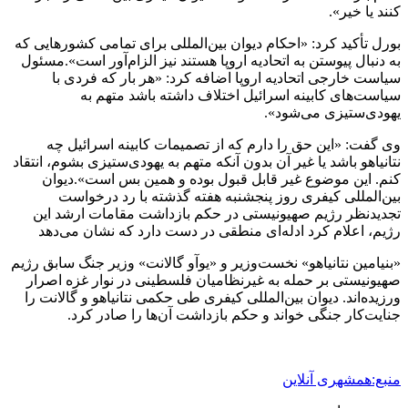
کنند یا خیر».
بورل تأکید کرد: «احکام دیوان بین‌المللی برای تمامی کشورهایی که
به دنبال پیوستن به اتحادیه اروپا هستند نیز الزام‌آور است».مسئول
سیاست خارجی اتحادیه اروپا اضافه کرد: «هر بار که فردی با
سیاست‌های کابینه اسرائیل اختلاف داشته باشد متهم به
یهودی‌ستیزی می‌شود».
وی گفت: «این حق را دارم که از تصمیمات کابینه اسرائیل چه
نتانیاهو باشد یا غیر آن بدون آنکه متهم به یهودی‌ستیزی بشوم، انتقاد
کنم. این موضوع غیر قابل قبول بوده و همین بس است».دیوان
بین‌المللی کیفری روز پنجشنبه هفته گذشته با رد درخواست
تجدیدنظر رژیم صهیونیستی در حکم بازداشت مقامات ارشد این
رژیم، اعلام کرد ادله‌ای منطقی در دست دارد که نشان می‌دهد
«بنیامین نتانیاهو» نخست‌وزیر و «یوآو گالانت» وزیر جنگ سابق رژیم
صهیونیستی بر حمله به غیرنظامیان فلسطینی در نوار غزه اصرار
ورزیده‌اند. دیوان بین‌المللی کیفری طی حکمی نتانیاهو و گالانت را
جنایت‌کار جنگی خواند و حکم بازداشت آن‌ها را صادر کرد.
منبع:همشهری آنلاین