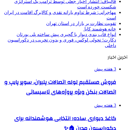
قالیباف: انتشار اخبار جعلی توسط ترامپ یک استراتژی
شکست خورده است
مهاجرانی: شرط تداوم یارانه نقدی و کالابرگ اقامت در ایران
است
تقویت نظارت بر بازار در استان تهران
خانه هوشمند کایا
انواع قاب بندی دیوار با گچبری پیش ساخته پلی یورتان
دکارت؛ تحولی لوکس، فوری و بدون تخریب در دکوراسیون
داخلی
آخرین اخبار
3 هفته پیش
فروش مستقیم لوله اتصالات پلیران، سوپر پایپ و
اتصالات بنکن ویژه پروژه‌های تاسیساتی
3 هفته پیش
کاغذ دیواری ساده؛ انتخابی هوشمندانه برای
دکوراسیون مدرن 🏠✨