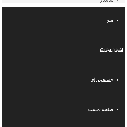
سایدبار
منو
راهیان تجارت
جستجو برای
صفحه نخست