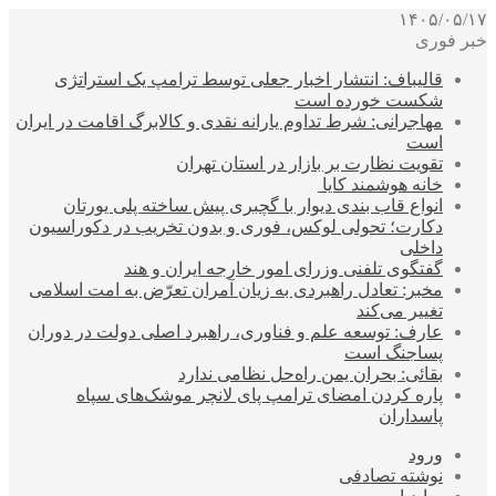
۱۴۰۵/۰۵/۱۷
خبر فوری
قالیباف: انتشار اخبار جعلی توسط ترامپ یک استراتژی
شکست خورده است
مهاجرانی: شرط تداوم یارانه نقدی و کالابرگ اقامت در ایران
است
تقویت نظارت بر بازار در استان تهران
خانه هوشمند کایا
انواع قاب بندی دیوار با گچبری پیش ساخته پلی یورتان
دکارت؛ تحولی لوکس، فوری و بدون تخریب در دکوراسیون
داخلی
گفتگوی تلفنی وزرای امور خارجه ایران و هند
مخبر: تعادل راهبردی به زیان آمران تعرّض به امت اسلامی
تغییر می‌کند
عارف: توسعه علم و فناوری، راهبرد اصلی دولت در دوران
پساجنگ است
بقائی: بحران یمن راه‌حل نظامی ندارد
پاره کردن امضای ترامپ پای لانچر موشک‌های سپاه
پاسداران
ورود
نوشته تصادفی