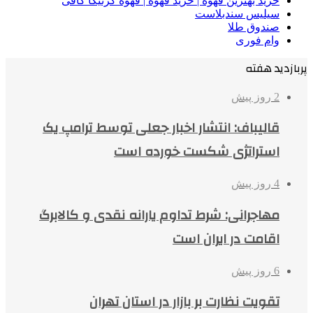
خرید بهترین قهوه | خرید قهوه | قهوه گرنیکا کافی
سیلیس سندبلاست
صندوق طلا
وام فوری
پربازدید هفته
2 روز پیش
قالیباف: انتشار اخبار جعلی توسط ترامپ یک
استراتژی شکست خورده است
4 روز پیش
مهاجرانی: شرط تداوم یارانه نقدی و کالابرگ
اقامت در ایران است
6 روز پیش
تقویت نظارت بر بازار در استان تهران