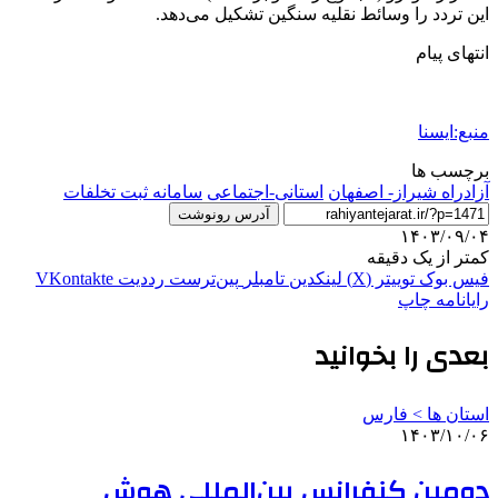
این تردد را وسائط نقلیه سنگین تشکیل می‌دهد.
انتهای پیام
منبع:ایسنا
برچسب ها
آزادراه شيراز- اصفهان
استانی-اجتماعی
سامانه ثبت تخلفات
آدرس رونوشت
۱۴۰۳/۰۹/۰۴
کمتر از یک دقیقه
فیس بوک
توییتر (X)
لینکدین
‫تامبلر
‫پین‌ترست
‫رددیت
‫VKontakte
رایانامه
چاپ
بعدی را بخوانید
استان ها > فارس
۱۴۰۳/۱۰/۰۶
دومین کنفرانس بین‌المللی هوش