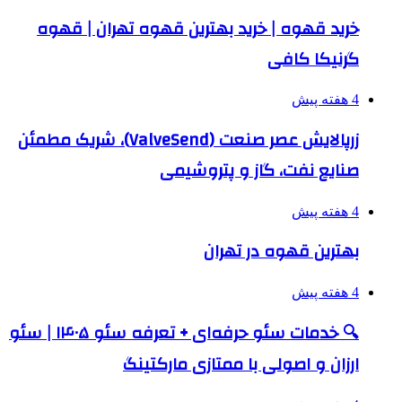
خرید قهوه | خرید بهترین قهوه تهران | قهوه
گرنیکا کافی
4 هفته پیش
زرپالایش عصر صنعت (ValveSend)، شریک مطمئن
صنایع نفت، گاز و پتروشیمی
4 هفته پیش
بهترین قهوه در تهران
4 هفته پیش
🔍 خدمات سئو حرفه‌ای + تعرفه سئو ۱۴۰۵ | سئو
ارزان و اصولی با ممتازی مارکتینگ