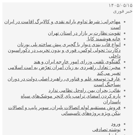
۱۴۰۵/۰۵/۱۵
خبر فوری
مهاجرانی: شرط تداوم یارانه نقدی و کالابرگ اقامت در ایران
است
تقویت نظارت بر بازار در استان تهران
خانه هوشمند کایا
انواع قاب بندی دیوار با گچبری پیش ساخته پلی یورتان
دکارت؛ تحولی لوکس، فوری و بدون تخریب در دکوراسیون
داخلی
گفتگوی تلفنی وزرای امور خارجه ایران و هند
مخبر: تعادل راهبردی به زیان آمران تعرّض به امت اسلامی
تغییر می‌کند
عارف: توسعه علم و فناوری، راهبرد اصلی دولت در دوران
پساجنگ است
بقائی: بحران یمن راه‌حل نظامی ندارد
پاره کردن امضای ترامپ پای لانچر موشک‌های سپاه
پاسداران
فروش مستقیم لوله اتصالات پلیران، سوپر پایپ و اتصالات
بنکن ویژه پروژه‌های تاسیساتی
ورود
نوشته تصادفی