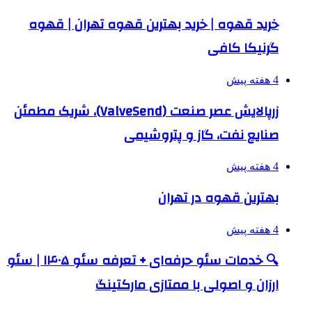
خرید قهوه | خرید بهترین قهوه تهران | قهوه
گرنیکا کافی
4 هفته پیش
زرپالایش عصر صنعت (ValveSend)، شریک مطمئن
صنایع نفت، گاز و پتروشیمی
4 هفته پیش
بهترین قهوه در تهران
4 هفته پیش
🔍 خدمات سئو حرفه‌ای + تعرفه سئو ۱۴۰۵ | سئو
ارزان و اصولی با ممتازی مارکتینگ