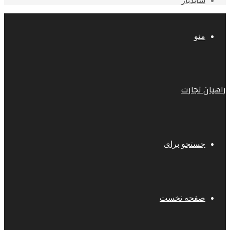
سایدبار
منو
راهیان تجارت
جستجو برای
صفحه نخست