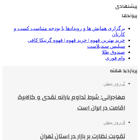
پیشنهادی
پیوندها
برگزاری همایش ها و رویدادها با بودجه متناسب کسب و
کارتان
خرید بهترین قهوه | خرید قهوه | قهوه گرنیکا کافی
سیلیس سندبلاست
صندوق طلا
وام فوری
پربازدید هفته
2 روز پیش
مهاجرانی: شرط تداوم یارانه نقدی و کالابرگ
اقامت در ایران است
4 روز پیش
تقویت نظارت بر بازار در استان تهران