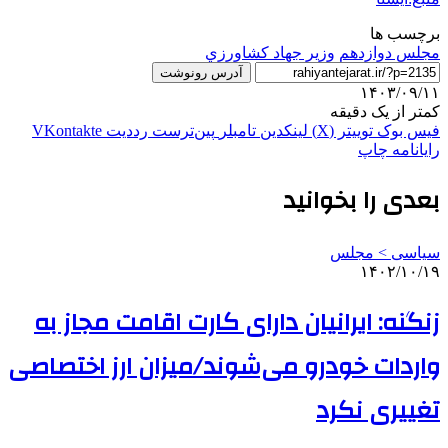
برچسب ها
مجلس دوازدهم
وزير جهاد کشاورزي
آدرس رونوشت
۱۴۰۳/۰۹/۱۱
کمتر از یک دقیقه
فیس بوک
توییتر (X)
لینکدین
‫تامبلر
‫پین‌ترست
‫رددیت
‫VKontakte
رایانامه
چاپ
بعدی را بخوانید
سیاسی > مجلس
۱۴۰۲/۱۰/۱۹
زنگنه: ایرانیان دارای کارت اقامت مجاز به
واردات خودرو می‌شوند/میزان ارز اختصاصی
تغییری نکرد