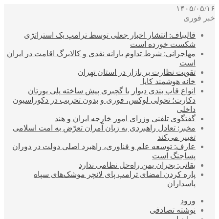
۱۴۰۵/۰۵/۱۶
خبر فوری
قالیباف: انتشار اخبار جعلی توسط ترامپ یک استراتژی
شکست خورده است
مهاجرانی: شرط تداوم یارانه نقدی و کالابرگ اقامت در ایران
است
تقویت نظارت بر بازار در استان تهران
خانه هوشمند کایا
انواع قاب بندی دیوار با گچبری پیش ساخته پلی یورتان
دکارت؛ تحولی لوکس، فوری و بدون تخریب در دکوراسیون
داخلی
گفتگوی تلفنی وزرای امور خارجه ایران و هند
مخبر: تعادل راهبردی به زیان آمران تعرّض به امت اسلامی
تغییر می‌کند
عارف: توسعه علم و فناوری، راهبرد اصلی دولت در دوران
پساجنگ است
بقائی: بحران یمن راه‌حل نظامی ندارد
پاره کردن امضای ترامپ پای لانچر موشک‌های سپاه
پاسداران
ورود
نوشته تصادفی