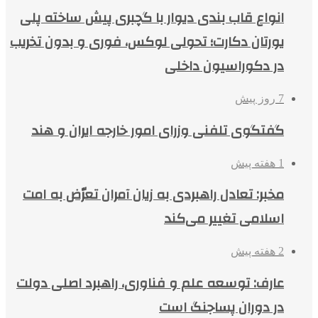
انواع قاب بندی دیوار با گچبری پیش ساخته پلی
یورتان دکارت؛ تحولی لوکس، فوری و بدون تخریب
در دکوراسیون داخلی
7 روز پیش
گفتگوی تلفنی وزرای امور خارجه ایران و هند
1 هفته پیش
مخبر: تعادل راهبردی به زیان آمران تعرّض به امت
اسلامی تغییر می‌کند
2 هفته پیش
عارف: توسعه علم و فناوری، راهبرد اصلی دولت
در دوران پساجنگ است