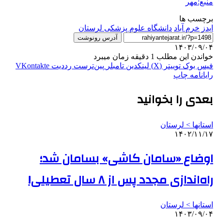
منبع:مهر
برچسب ها
ایدز
خرم آباد
دانشگاه علوم پزشکی لرستان
آدرس رونوشت
۱۴۰۳/۰۹/۰۴
خواندن این مطلب 1 دقیقه زمان میبرد
فیس بوک
توییتر (X)
لینکدین
‫تامبلر
‫پین‌ترست
‫رددیت
‫VKontakte
رایانامه
چاپ
بعدی را بخوانید
استانها > لرستان
۱۴۰۲/۱۱/۱۷
اوضاع «سامان کاشی» بسامان شد؛
راه‌اندازی مجدد پس از ۸ سال تعطیلی!
استانها > لرستان
۱۴۰۳/۰۹/۰۴