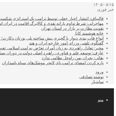
۱۴۰۵/۰۵/۱۵
خبر فوری
قالیباف: انتشار اخبار جعلی توسط ترامپ یک استراتژی شکس
مهاجرانی: شرط تداوم یارانه نقدی و کالابرگ اقامت در ایران 
تقویت نظارت بر بازار در استان تهران
خانه هوشمند کایا
انواع قاب بندی دیوار با گچبری پیش ساخته پلی یورتان دکارت
گفتگوی تلفنی وزرای امور خارجه ایران و هند
مخبر: تعادل راهبردی به زیان آمران تعرّض به امت اسلامی تغیی
عارف: توسعه علم و فناوری، راهبرد اصلی دولت در دوران پ
بقائی: بحران یمن راه‌حل نظامی ندارد
پاره کردن امضای ترامپ پای لانچر موشک‌های سپاه پاسداران
ورود
نوشته تصادفی
سایدبار
منو