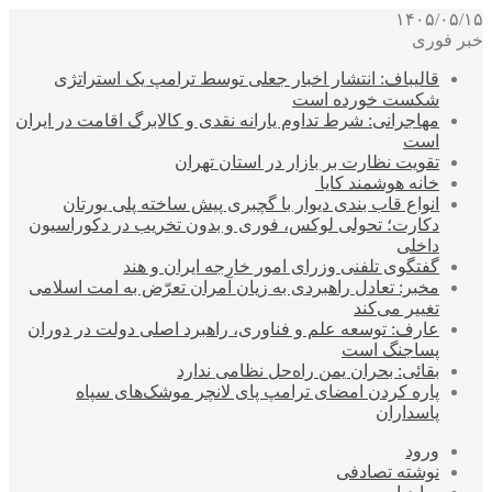
۱۴۰۵/۰۵/۱۵
خبر فوری
قالیباف: انتشار اخبار جعلی توسط ترامپ یک استراتژی
شکست خورده است
مهاجرانی: شرط تداوم یارانه نقدی و کالابرگ اقامت در ایران
است
تقویت نظارت بر بازار در استان تهران
خانه هوشمند کایا
انواع قاب بندی دیوار با گچبری پیش ساخته پلی یورتان
دکارت؛ تحولی لوکس، فوری و بدون تخریب در دکوراسیون
داخلی
گفتگوی تلفنی وزرای امور خارجه ایران و هند
مخبر: تعادل راهبردی به زیان آمران تعرّض به امت اسلامی
تغییر می‌کند
عارف: توسعه علم و فناوری، راهبرد اصلی دولت در دوران
پساجنگ است
بقائی: بحران یمن راه‌حل نظامی ندارد
پاره کردن امضای ترامپ پای لانچر موشک‌های سپاه
پاسداران
ورود
نوشته تصادفی