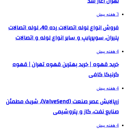
تهران آغاز شد
3 هفته پیش
فروش انواع لوله اتصالات رده 40، لوله اتصالات
پلیران، سوپرپایپ و سایر انواع لوله و اتصالات
4 هفته پیش
خرید قهوه | خرید بهترین قهوه تهران | قهوه
گرنیکا کافی
4 هفته پیش
زرپالایش عصر صنعت (ValveSend)، شریک مطمئن
صنایع نفت، گاز و پتروشیمی
4 هفته پیش