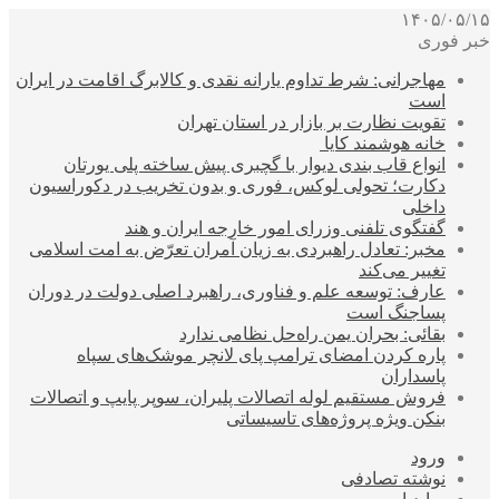
۱۴۰۵/۰۵/۱۵
خبر فوری
مهاجرانی: شرط تداوم یارانه نقدی و کالابرگ اقامت در ایران
است
تقویت نظارت بر بازار در استان تهران
خانه هوشمند کایا
انواع قاب بندی دیوار با گچبری پیش ساخته پلی یورتان
دکارت؛ تحولی لوکس، فوری و بدون تخریب در دکوراسیون
داخلی
گفتگوی تلفنی وزرای امور خارجه ایران و هند
مخبر: تعادل راهبردی به زیان آمران تعرّض به امت اسلامی
تغییر می‌کند
عارف: توسعه علم و فناوری، راهبرد اصلی دولت در دوران
پساجنگ است
بقائی: بحران یمن راه‌حل نظامی ندارد
پاره کردن امضای ترامپ پای لانچر موشک‌های سپاه
پاسداران
فروش مستقیم لوله اتصالات پلیران، سوپر پایپ و اتصالات
بنکن ویژه پروژه‌های تاسیساتی
ورود
نوشته تصادفی