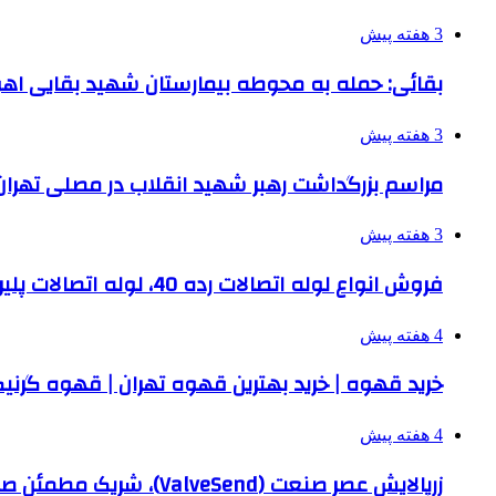
3 هفته پیش
بقائی: حمله به محوطه بیمارستان شهید بقایی اه
3 هفته پیش
مراسم بزرگداشت رهبر شهید انقلاب در مصلی تهران 
3 هفته پیش
فروش انواع لوله اتصالات رده 40، لوله اتصالات پلیران، سوپرپایپ و سایر انواع لوله و اتصالات
4 هفته پیش
خرید قهوه | خرید بهترین قهوه تهران | قهوه گرنی
4 هفته پیش
زرپالایش عصر صنعت (ValveSend)، شریک مطمئن صنایع نفت، گاز و پتروشیمی