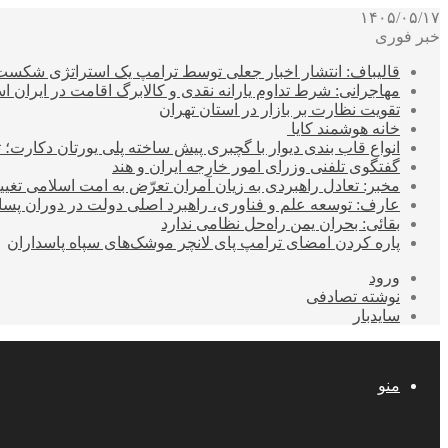
۱۴۰۵/۰۵/۱۷
خبر فوری
قالیباف: انتشار اخبار جعلی توسط ترامپ یک استراتژی شکس
مهاجرانی: شرط تداوم یارانه نقدی و کالابرگ اقامت در ایران 
تقویت نظارت بر بازار در استان تهران
خانه هوشمند کایا
انواع قاب بندی دیوار با گچبری پیش ساخته پلی یورتان دکارت
گفتگوی تلفنی وزرای امور خارجه ایران و هند
مخبر: تعادل راهبردی به زیان آمران تعرّض به امت اسلامی تغیی
عارف: توسعه علم و فناوری، راهبرد اصلی دولت در دوران پ
بقائی: بحران یمن راه‌حل نظامی ندارد
پاره کردن امضای ترامپ پای لانچر موشک‌های سپاه پاسداران
ورود
نوشته تصادفی
سایدبار
منو