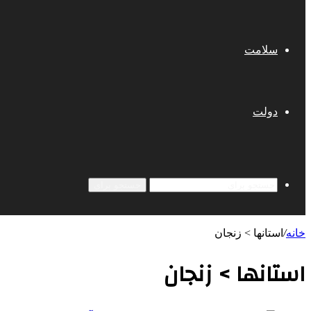
سلامت
دولت
جستجو برای
خانه
/
استانها > زنجان
استانها > زنجان