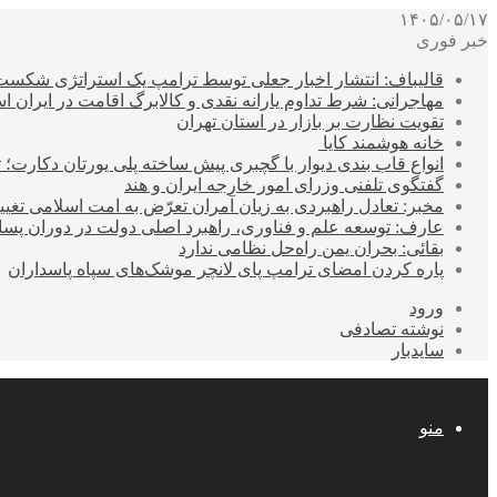
۱۴۰۵/۰۵/۱۷
خبر فوری
قالیباف: انتشار اخبار جعلی توسط ترامپ یک استراتژی شکس
مهاجرانی: شرط تداوم یارانه نقدی و کالابرگ اقامت در ایران 
تقویت نظارت بر بازار در استان تهران
خانه هوشمند کایا
انواع قاب بندی دیوار با گچبری پیش ساخته پلی یورتان دکارت
گفتگوی تلفنی وزرای امور خارجه ایران و هند
مخبر: تعادل راهبردی به زیان آمران تعرّض به امت اسلامی تغیی
عارف: توسعه علم و فناوری، راهبرد اصلی دولت در دوران پ
بقائی: بحران یمن راه‌حل نظامی ندارد
پاره کردن امضای ترامپ پای لانچر موشک‌های سپاه پاسداران
ورود
نوشته تصادفی
سایدبار
منو