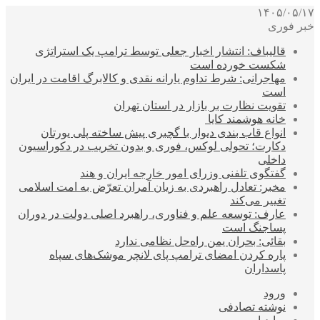
۱۴۰۵/۰۵/۱۷
خبر فوری
قالیباف: انتشار اخبار جعلی توسط ترامپ یک استراتژی
شکست خورده است
مهاجرانی: شرط تداوم یارانه نقدی و کالابرگ اقامت در ایران
است
تقویت نظارت بر بازار در استان تهران
خانه هوشمند کایا
انواع قاب بندی دیوار با گچبری پیش ساخته پلی یورتان
دکارت؛ تحولی لوکس، فوری و بدون تخریب در دکوراسیون
داخلی
گفتگوی تلفنی وزرای امور خارجه ایران و هند
مخبر: تعادل راهبردی به زیان آمران تعرّض به امت اسلامی
تغییر می‌کند
عارف: توسعه علم و فناوری، راهبرد اصلی دولت در دوران
پساجنگ است
بقائی: بحران یمن راه‌حل نظامی ندارد
پاره کردن امضای ترامپ پای لانچر موشک‌های سپاه
پاسداران
ورود
نوشته تصادفی