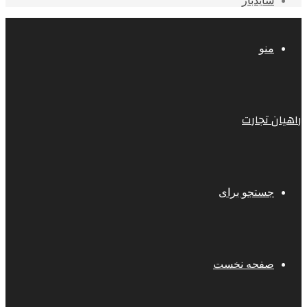
سایدبار
منو
راهیان تجارت
جستجو برای
صفحه نخست