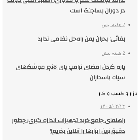
در دوران پساجنگ است
2 هفته پیش
بقائی: بحران یمن راه‌حل نظامی ندارد
2 هفته پیش
پاره کردن امضای ترامپ پای لانچر موشک‌های
سپاه پاسداران
بازار و کسب و کار
۱۴۰۵/۰۴/۱۴
راهنمای جامع خرید تجهیزات اندازه گیری؛ چطور
دقیق‌ترین ابزارها را آنلاین بخریم؟