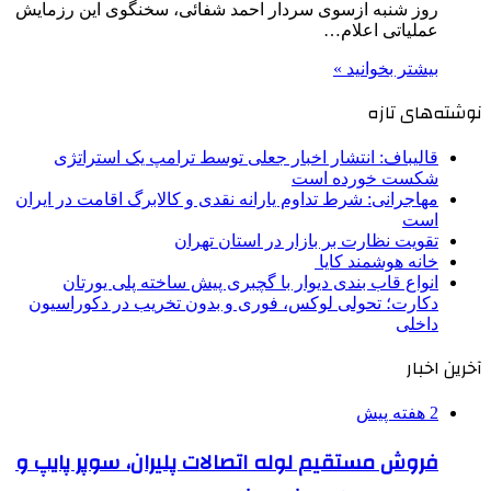
روز شنبه ازسوی سردار احمد شفائی، سخنگوی این رزمایش
عملیاتی اعلام…
بیشتر بخوانید »
نوشته‌های تازه
قالیباف: انتشار اخبار جعلی توسط ترامپ یک استراتژی
شکست خورده است
مهاجرانی: شرط تداوم یارانه نقدی و کالابرگ اقامت در ایران
است
تقویت نظارت بر بازار در استان تهران
خانه هوشمند کایا
انواع قاب بندی دیوار با گچبری پیش ساخته پلی یورتان
دکارت؛ تحولی لوکس، فوری و بدون تخریب در دکوراسیون
داخلی
آخرین اخبار
2 هفته پیش
فروش مستقیم لوله اتصالات پلیران، سوپر پایپ و