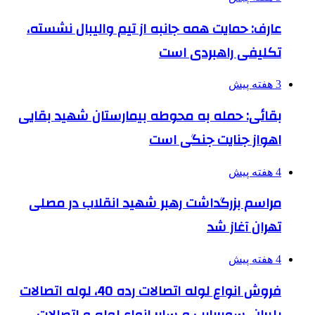
عارف: حمایت همه جانبه از تیم والیبال نشسته،
تکلیفی راهبردی است
3 هفته پیش
بقائی: حمله به محوطه بیمارستان شهید بقایی
اهواز جنایت جنگی است
4 هفته پیش
مراسم بزرگداشت رهبر شهید انقلاب در مصلی
تهران آغاز شد
4 هفته پیش
فروش انواع لوله اتصالات رده 40، لوله اتصالات
پلیران، سوپرپایپ و سایر انواع لوله و اتصالات