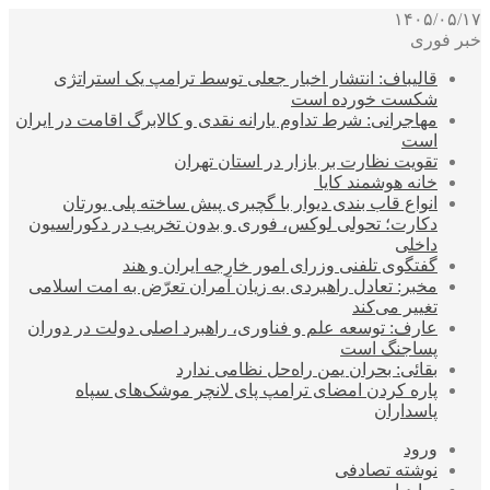
۱۴۰۵/۰۵/۱۷
خبر فوری
قالیباف: انتشار اخبار جعلی توسط ترامپ یک استراتژی
شکست خورده است
مهاجرانی: شرط تداوم یارانه نقدی و کالابرگ اقامت در ایران
است
تقویت نظارت بر بازار در استان تهران
خانه هوشمند کایا
انواع قاب بندی دیوار با گچبری پیش ساخته پلی یورتان
دکارت؛ تحولی لوکس، فوری و بدون تخریب در دکوراسیون
داخلی
گفتگوی تلفنی وزرای امور خارجه ایران و هند
مخبر: تعادل راهبردی به زیان آمران تعرّض به امت اسلامی
تغییر می‌کند
عارف: توسعه علم و فناوری، راهبرد اصلی دولت در دوران
پساجنگ است
بقائی: بحران یمن راه‌حل نظامی ندارد
پاره کردن امضای ترامپ پای لانچر موشک‌های سپاه
پاسداران
ورود
نوشته تصادفی