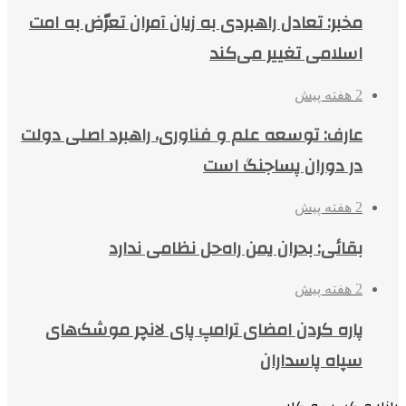
مخبر: تعادل راهبردی به زیان آمران تعرّض به امت
اسلامی تغییر می‌کند
2 هفته پیش
عارف: توسعه علم و فناوری، راهبرد اصلی دولت
در دوران پساجنگ است
2 هفته پیش
بقائی: بحران یمن راه‌حل نظامی ندارد
2 هفته پیش
پاره کردن امضای ترامپ پای لانچر موشک‌های
سپاه پاسداران