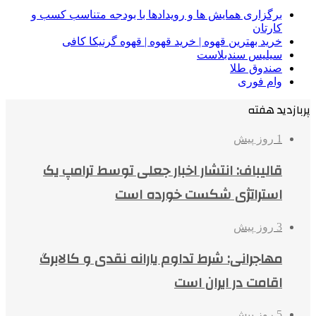
برگزاری همایش ها و رویدادها با بودجه متناسب کسب و
کارتان
خرید بهترین قهوه | خرید قهوه | قهوه گرنیکا کافی
سیلیس سندبلاست
صندوق طلا
وام فوری
پربازدید هفته
1 روز پیش
قالیباف: انتشار اخبار جعلی توسط ترامپ یک
استراتژی شکست خورده است
3 روز پیش
مهاجرانی: شرط تداوم یارانه نقدی و کالابرگ
اقامت در ایران است
5 روز پیش