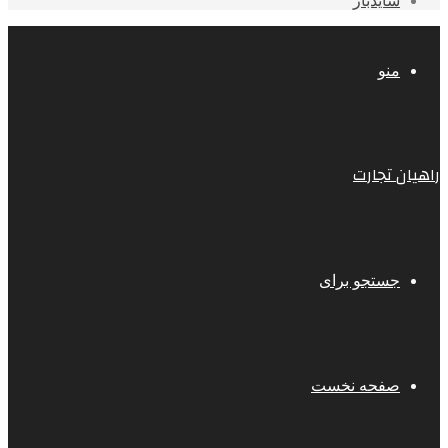
سایدبار
منو
راهیان تجارت
جستجو برای
صفحه نخست