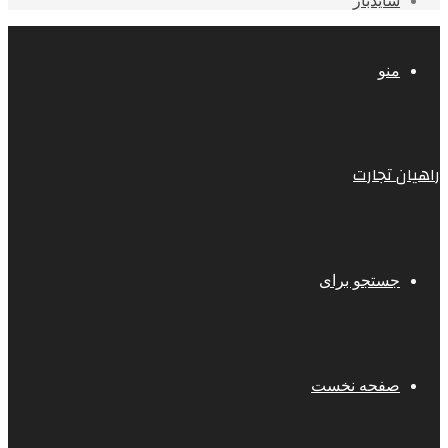
سایدبار
منو
راهیان تجارت
جستجو برای
صفحه نخست