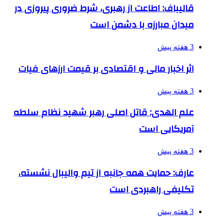
قالیباف: اطاعت از رهبری، شرط ضروری پیروزی در
میدان مبارزه با دشمن است
3 هفته پیش
اثر اخبار مالی و اقتصادی بر قیمت ارزهای فیات
3 هفته پیش
علم الهدی: قاتل اصلی رهبر شهید نظام سلطه
آمریکایی است
3 هفته پیش
عارف: حمایت همه جانبه از تیم والیبال نشسته،
تکلیفی راهبردی است
3 هفته پیش