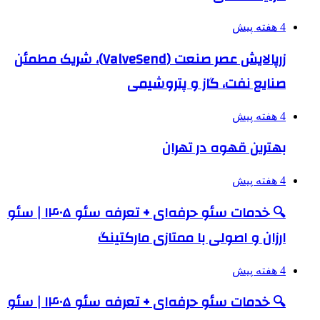
4 هفته پیش
زرپالایش عصر صنعت (ValveSend)، شریک مطمئن
صنایع نفت، گاز و پتروشیمی
4 هفته پیش
بهترین قهوه در تهران
4 هفته پیش
🔍 خدمات سئو حرفه‌ای + تعرفه سئو ۱۴۰۵ | سئو
ارزان و اصولی با ممتازی مارکتینگ
4 هفته پیش
🔍 خدمات سئو حرفه‌ای + تعرفه سئو ۱۴۰۵ | سئو