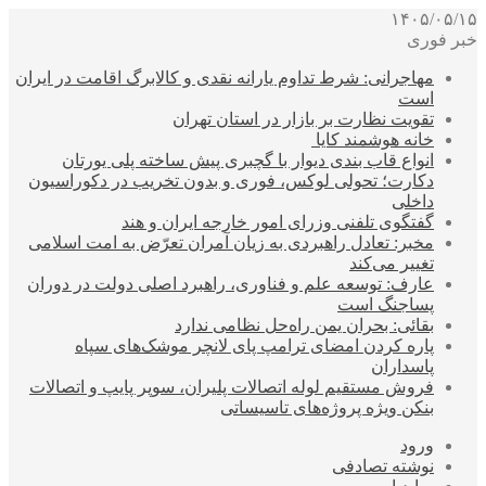
۱۴۰۵/۰۵/۱۵
خبر فوری
مهاجرانی: شرط تداوم یارانه نقدی و کالابرگ اقامت در ایران
است
تقویت نظارت بر بازار در استان تهران
خانه هوشمند کایا
انواع قاب بندی دیوار با گچبری پیش ساخته پلی یورتان
دکارت؛ تحولی لوکس، فوری و بدون تخریب در دکوراسیون
داخلی
گفتگوی تلفنی وزرای امور خارجه ایران و هند
مخبر: تعادل راهبردی به زیان آمران تعرّض به امت اسلامی
تغییر می‌کند
عارف: توسعه علم و فناوری، راهبرد اصلی دولت در دوران
پساجنگ است
بقائی: بحران یمن راه‌حل نظامی ندارد
پاره کردن امضای ترامپ پای لانچر موشک‌های سپاه
پاسداران
فروش مستقیم لوله اتصالات پلیران، سوپر پایپ و اتصالات
بنکن ویژه پروژه‌های تاسیساتی
ورود
نوشته تصادفی